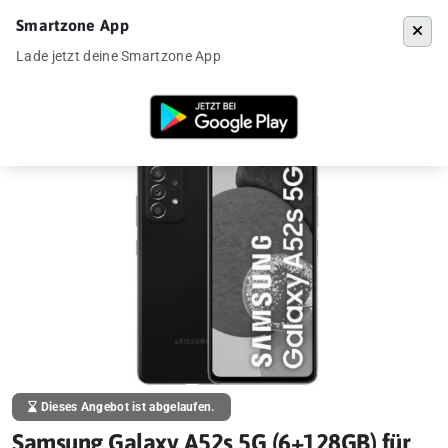
Smartzone App
Menü
Lade jetzt deine Smartzone App
Startseite
»
Angebote
»
Samsung Galaxy A52s 5G (6+128GB) für 239€
Dieses Angebot ist abgelaufen.
Samsung Galaxy A52s 5G (6+128GB) für