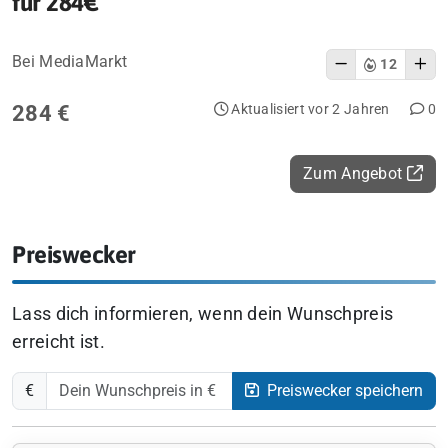
für 284€
Bei MediaMarkt
12
284 €
Aktualisiert vor 2 Jahren
0
Zum Angebot
Preiswecker
Lass dich informieren, wenn dein Wunschpreis
erreicht ist.
€
Preiswecker speichern