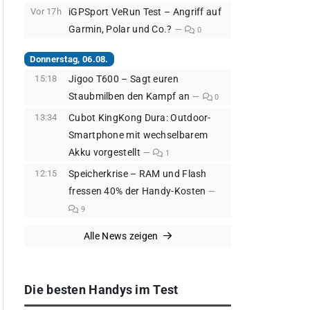
Vor 17h
iGPSport VeRun Test – Angriff auf
Garmin, Polar und Co.?
0
Donnerstag, 06.08.
15:18
Jigoo T600 – Sagt euren
Staubmilben den Kampf an
0
13:34
Cubot KingKong Dura: Outdoor-
Smartphone mit wechselbarem
Akku vorgestellt
1
12:15
Speicherkrise – RAM und Flash
fressen 40% der Handy-Kosten
9
Alle News zeigen
Die besten Handys im Test