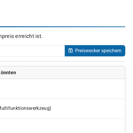
reis erreicht ist.
Preiswecker speichern
 könnten
Multifunktionswerkzeug)