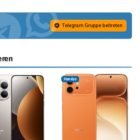
Telegram Gruppe beitreten
eren
Handys