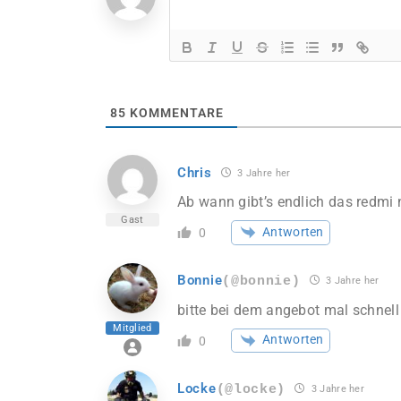
85
KOMMENTARE
Chris
3 Jahre her
Ab wann gibt’s endlich das redmi 
Gast
Antworten
0
Bonnie
(@bonnie)
3 Jahre her
bitte bei dem angebot mal schne
Mitglied
Antworten
0
Locke
(@locke)
3 Jahre her