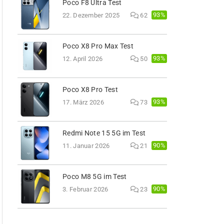
Poco F8 Ultra Test
93%
22. Dezember 2025
62
Poco X8 Pro Max Test
93%
12. April 2026
50
Poco X8 Pro Test
93%
17. März 2026
73
Redmi Note 15 5G im Test
90%
11. Januar 2026
21
Poco M8 5G im Test
90%
3. Februar 2026
23