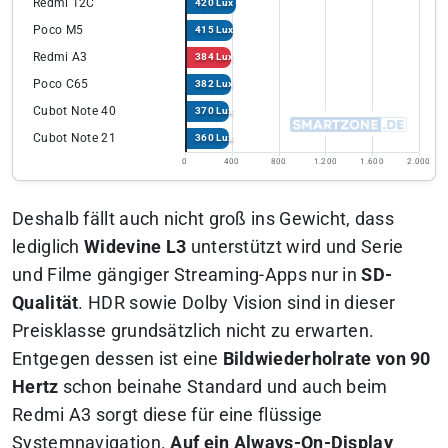
Redmi 12C
420 Lux
Poco M5
415 Lux
Redmi A3
384 Lux
Poco C65
382 Lux
Cubot Note 40
370 Lux
Cubot Note 21
360 Lux
0
400
800
1.200
1.600
2.000
Deshalb fällt auch nicht groß ins Gewicht, dass
lediglich
Widevine L3
unterstützt wird und Serie
und Filme gängiger Streaming-Apps nur in
SD-
Qualität
. HDR sowie Dolby Vision sind in dieser
Preisklasse grundsätzlich nicht zu erwarten.
Entgegen dessen ist eine
Bildwiederholrate von 90
Hertz
schon beinahe Standard und auch beim
Redmi A3 sorgt diese für eine flüssige
Systemnavigation.
Auf ein Always-On-Display