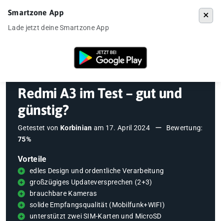
Smartzone App
Menü
Lade jetzt deine Smartzone App
Startseite
»
Testberichte
»
Redmi A3 im Test – gut und günstig?
Redmi A3 im Test – gut und
günstig?
Getestet von
Korbinian
am
17. April 2024
Bewertung:
75%
Vorteile
edles Design und ordentliche Verarbeitung
großzügiges Updateversprechen (2+3)
brauchbare Kameras
solide Empfangsqualität (Mobilfunk+WIFI)
unterstützt zwei SIM-Karten und MicroSD