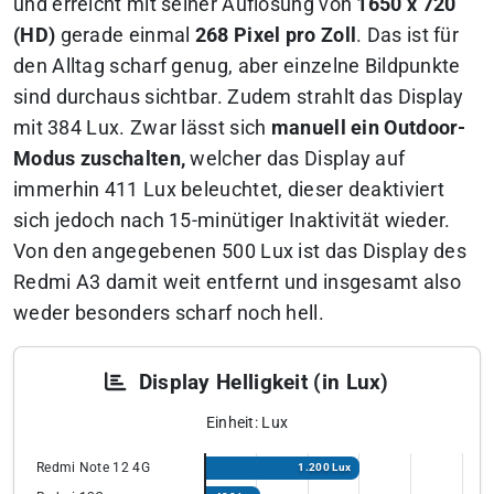
und erreicht mit seiner Auflösung von
1650 x 720
(HD)
gerade einmal
268 Pixel pro Zoll
. Das ist für
den Alltag scharf genug, aber einzelne Bildpunkte
sind durchaus sichtbar. Zudem strahlt das Display
mit 384 Lux. Zwar lässt sich
manuell ein Outdoor-
Modus zuschalten,
welcher das Display auf
immerhin 411 Lux beleuchtet, dieser deaktiviert
sich jedoch nach 15-minütiger Inaktivität wieder.
Von den angegebenen 500 Lux ist das Display des
Redmi A3 damit weit entfernt und insgesamt also
weder besonders scharf noch hell.
Display Helligkeit (in Lux)
Einheit: Lux
Redmi Note 12 4G
1.200 Lux