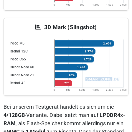
0
400
800
1.200
1.600
2.000
3D Mark (Slingshot)
Poco M5
2.601
Redmi 12C
1.776
Poco C65
1.729
Cubot Note 40
1.468
Cubot Note 21
974
Redmi A3
771
0
600
1.200
1.800
2.400
3.000
Bei unserem Testgerät handelt es sich um die
4/128GB
-Variante. Dabei setzt man auf
LPDDR4x-
RAM
, als Flash-Speicher kommt allerdings nur ein
eMMC 5.1 Modul
zum Einsatz. Dass der Standard