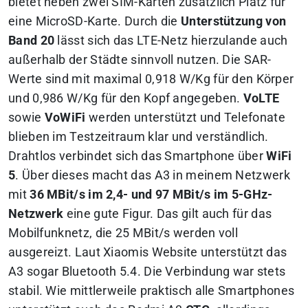
bietet neben zwei SIM-Karten zusätzlich Platz für
eine MicroSD-Karte. Durch die
Unterstützung von
Band 20
lässt sich das LTE-Netz hierzulande auch
außerhalb der Städte sinnvoll nutzen. Die SAR-
Werte sind mit maximal 0,918 W/Kg für den Körper
und 0,986 W/Kg für den Kopf angegeben.
VoLTE
sowie
VoWiFi
werden unterstützt und Telefonate
blieben im Testzeitraum klar und verständlich.
Drahtlos verbindet sich das Smartphone über
WiFi
5
. Über dieses macht das A3 in meinem Netzwerk
mit
36 MBit/s im 2,4- und 97 MBit/s im 5-GHz-
Netzwerk
eine gute Figur. Das gilt auch für das
Mobilfunknetz, die 25 MBit/s werden voll
ausgereizt. Laut Xiaomis Website unterstützt das
A3 sogar Bluetooth 5.4. Die Verbindung war stets
stabil. Wie mittlerweile praktisch alle Smartphones