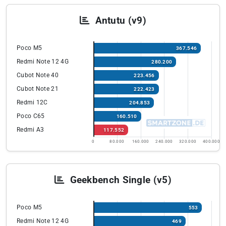
Antutu (v9)
Poco M5
367.546
Redmi Note 12 4G
280.200
Cubot Note 40
223.456
Cubot Note 21
222.423
Redmi 12C
204.853
Poco C65
160.510
Redmi A3
117.552
0
80.000
160.000
240.000
320.000
400.000
Geekbench Single (v5)
Poco M5
553
Redmi Note 12 4G
469