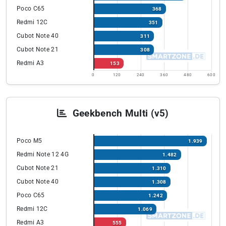
Poco C65
368
Redmi 12C
351
Cubot Note 40
311
Cubot Note 21
308
Redmi A3
153
0
120
240
360
480
600
Geekbench Multi (v5)
Poco M5
1.939
Redmi Note 12 4G
1.482
Cubot Note 21
1.310
Cubot Note 40
1.308
Poco C65
1.242
Redmi 12C
1.069
Redmi A3
555