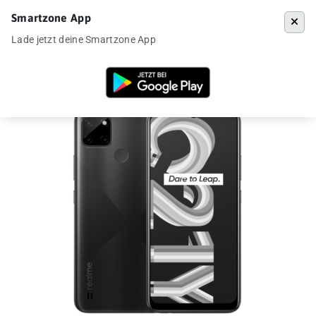
Smartzone App
Menü
Lade jetzt deine Smartzone App
Startseite
»
Angebote
»
Realme C21Y für 89€ aus DE