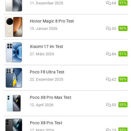
91%
11. Dezember 2025
68
Honor Magic 8 Pro Test
90%
15. Januar 2026
35
Xiaomi 17 im Test
91%
27. März 2026
86
Poco F8 Ultra Test
93%
22. Dezember 2025
62
Poco X8 Pro Max Test
93%
12. April 2026
50
Poco X8 Pro Test
93%
17. März 2026
73