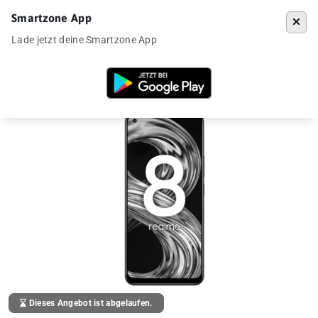
Smartzone App
Menü
Lade jetzt deine Smartzone App
Startseite
»
Angebote
»
Realme 8 mit 6/128GB für 149€ aus DE
Dieses Angebot ist abgelaufen.