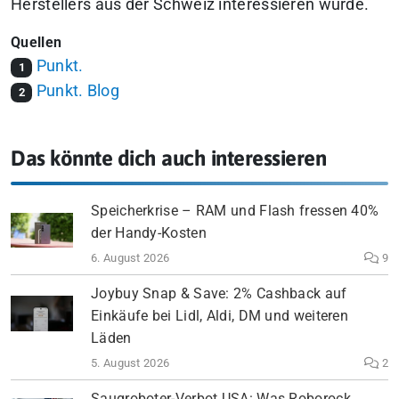
Herstellers aus der Schweiz interessieren würde.
Quellen
Punkt.
1
Punkt. Blog
2
Das könnte dich auch interessieren
Speicherkrise – RAM und Flash fressen 40%
der Handy-Kosten
6. August 2026
9
Joybuy Snap & Save: 2% Cashback auf
Einkäufe bei Lidl, Aldi, DM und weiteren
Läden
5. August 2026
2
Saugroboter-Verbot USA: Was Roborock,