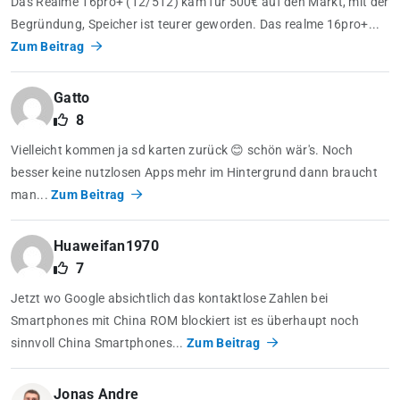
Das Realme 16pro+ (12/512) kam für 500€ auf den Markt, mit der
Begründung, Speicher ist teurer geworden. Das realme 16pro+...
Zum Beitrag
Gatto
8
Vielleicht kommen ja sd karten zurück 😊 schön wär's. Noch
besser keine nutzlosen Apps mehr im Hintergrund dann braucht
man...
Zum Beitrag
Huaweifan1970
7
Jetzt wo Google absichtlich das kontaktlose Zahlen bei
Smartphones mit China ROM blockiert ist es überhaupt noch
sinnvoll China Smartphones...
Zum Beitrag
Jonas Andre