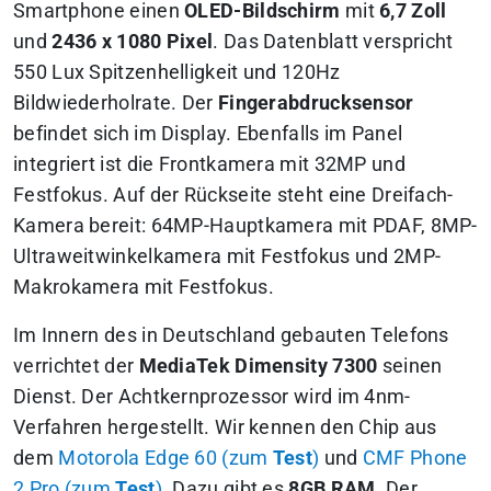
Smartphone einen
OLED-Bildschirm
mit
6,7 Zoll
und
2436 x 1080 Pixel
. Das Datenblatt verspricht
550 Lux Spitzenhelligkeit und 120Hz
Bildwiederholrate. Der
Fingerabdrucksensor
befindet sich im Display. Ebenfalls im Panel
integriert ist die Frontkamera mit 32MP und
Festfokus. Auf der Rückseite steht eine Dreifach-
Kamera bereit: 64MP-Hauptkamera mit PDAF, 8MP-
Ultraweitwinkelkamera mit Festfokus und 2MP-
Makrokamera mit Festfokus.
Im Innern des in Deutschland gebauten Telefons
verrichtet der
MediaTek Dimensity 7300
seinen
Dienst. Der Achtkernprozessor wird im 4nm-
Verfahren hergestellt. Wir kennen den Chip aus
dem
Motorola Edge 60 (zum
Test
)
und
CMF Phone
2 Pro (zum
Test
)
. Dazu gibt es
8GB RAM
. Der