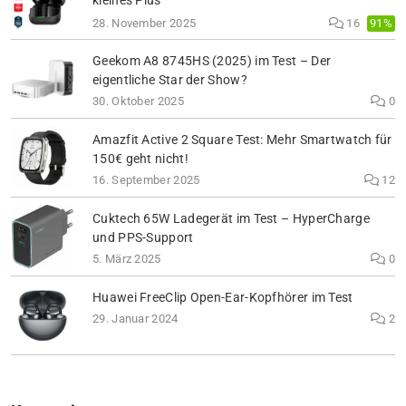
kleines Plus
91%
28. November 2025
16
Geekom A8 8745HS (2025) im Test – Der
eigentliche Star der Show?
30. Oktober 2025
0
Amazfit Active 2 Square Test: Mehr Smartwatch für
150€ geht nicht!
16. September 2025
12
Cuktech 65W Ladegerät im Test – HyperCharge
und PPS-Support
5. März 2025
0
Huawei FreeClip Open-Ear-Kopfhörer im Test
29. Januar 2024
2