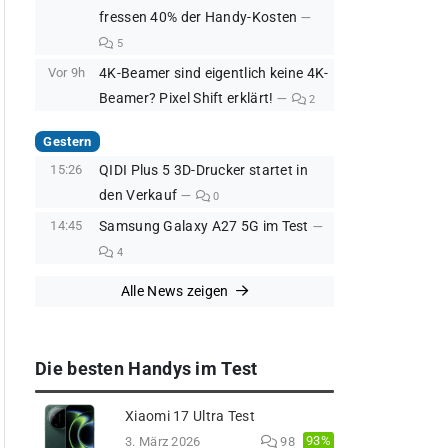
fressen 40% der Handy-Kosten
5
Vor 9h
4K-Beamer sind eigentlich keine 4K-
Beamer? Pixel Shift erklärt!
2
Gestern
15:26
QIDI Plus 5 3D-Drucker startet in
den Verkauf
0
14:45
Samsung Galaxy A27 5G im Test
4
Alle News zeigen
Die besten Handys im Test
Xiaomi 17 Ultra Test
93%
3. März 2026
98