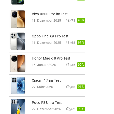
Vivo X300 Pro im Test
90%
18. Dezember 2025
73
Oppo Find X9 Pro Test
91%
11. Dezember 2025
68
Honor Magic 8 Pro Test
90%
15. Januar 2026
35
Xiaomi 17 im Test
91%
27. März 2026
86
Poco F8 Ultra Test
93%
22. Dezember 2025
62