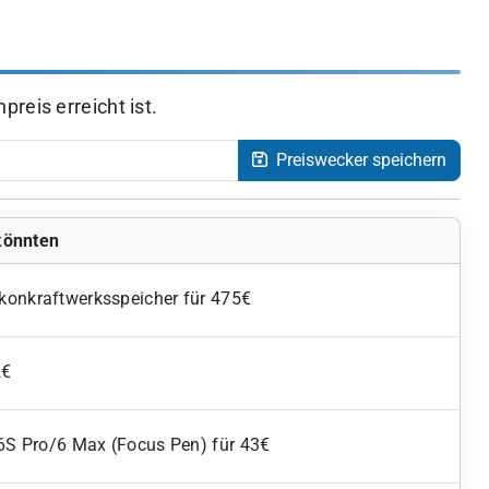
reis erreicht ist.
Preiswecker speichern
 könnten
konkraftwerksspeicher für 475€
2€
/6S Pro/6 Max (Focus Pen) für 43€