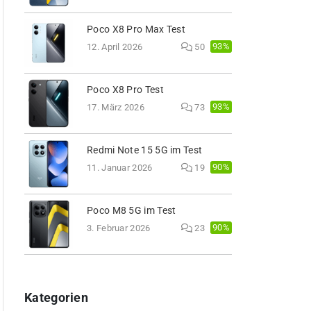
Poco X8 Pro Max Test
93%
12. April 2026
50
Poco X8 Pro Test
93%
17. März 2026
73
Redmi Note 15 5G im Test
90%
11. Januar 2026
19
Poco M8 5G im Test
90%
3. Februar 2026
23
Kategorien