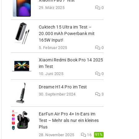
Xiaomi Pad 7 Test
29. März 2025
0
Cuktech 15 Ultra im Test –
20.000 mAh Powerbank mit
165W Input!
5. Februar 2025
0
Xiaomi Redmi Book Pro 14 2025
im Test
10. Juni 2025
0
Dreame H14 Pro im Test
30. September 2024
3
EarFun Air Pro 4+ In-Ears im
Test – Mehr als nur ein kleines
Plus
91%
28. November 2025
16