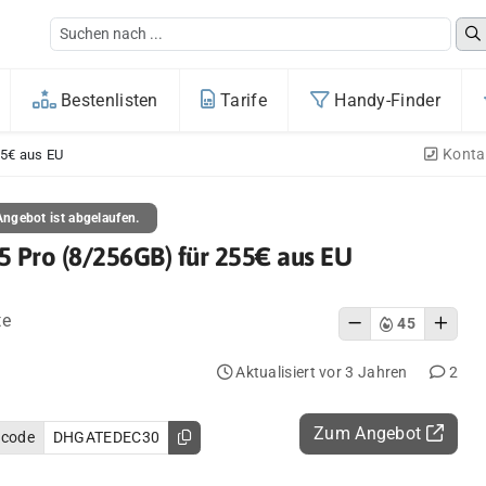
Bestenlisten
Tarife
Handy-Finder
Konta
55€ aus EU
ngebot ist abgelaufen.
5 Pro (8/256GB) für 255€ aus EU
te
45
Aktualisiert vor 3 Jahren
2
Zum Angebot
ncode
DHGATEDEC30