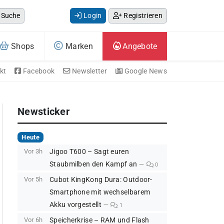
Suche
Login
Registrieren
Shops
Marken
Angebote
kt
Facebook
Newsletter
Google News
Newsticker
Heute
Vor 3h
Jigoo T600 – Sagt euren
Staubmilben den Kampf an
0
Vor 5h
Cubot KingKong Dura: Outdoor-
Smartphone mit wechselbarem
Akku vorgestellt
1
Vor 6h
Speicherkrise – RAM und Flash