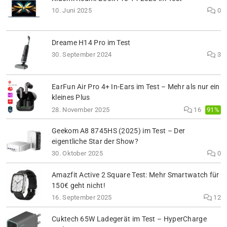
10. Juni 2025
0
Dreame H14 Pro im Test
30. September 2024
3
EarFun Air Pro 4+ In-Ears im Test – Mehr als nur ein
kleines Plus
91%
28. November 2025
16
Geekom A8 8745HS (2025) im Test – Der
eigentliche Star der Show?
30. Oktober 2025
0
Amazfit Active 2 Square Test: Mehr Smartwatch für
150€ geht nicht!
16. September 2025
12
Cuktech 65W Ladegerät im Test – HyperCharge