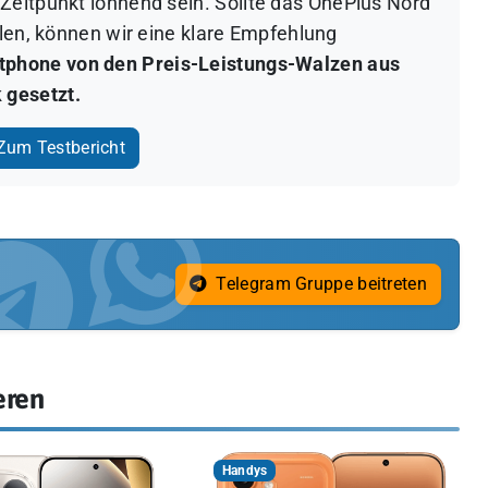
Zeitpunkt lohnend sein. S
ollte das OnePlus Nord
llen, können wir eine klare Empfehlung
rtphone von den Preis-Leistungs-Walzen aus
 gesetzt.
um Testbericht
Telegram Gruppe beitreten
eren
Handys