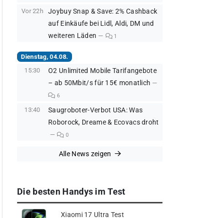
Vor 22h
Joybuy Snap & Save: 2% Cashback
auf Einkäufe bei Lidl, Aldi, DM und
weiteren Läden
1
Dienstag, 04.08.
15:30
O2 Unlimited Mobile Tarifangebote
– ab 50Mbit/s für 15€ monatlich
6
13:40
Saugroboter-Verbot USA: Was
Roborock, Dreame & Ecovacs droht
0
Alle News zeigen
Die besten Handys im Test
Xiaomi 17 Ultra Test