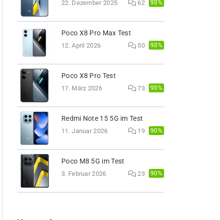
93%
22. Dezember 2025
62
Poco X8 Pro Max Test
93%
12. April 2026
50
Poco X8 Pro Test
93%
17. März 2026
73
Redmi Note 15 5G im Test
90%
11. Januar 2026
19
Poco M8 5G im Test
90%
3. Februar 2026
23