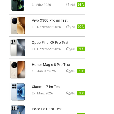
93%
3. März 2026
98
Vivo X300 Pro im Test
90%
18. Dezember 2025
73
Oppo Find X9 Pro Test
91%
11. Dezember 2025
68
Honor Magic 8 Pro Test
90%
15. Januar 2026
35
Xiaomi 17 im Test
91%
27. März 2026
86
Poco F8 Ultra Test