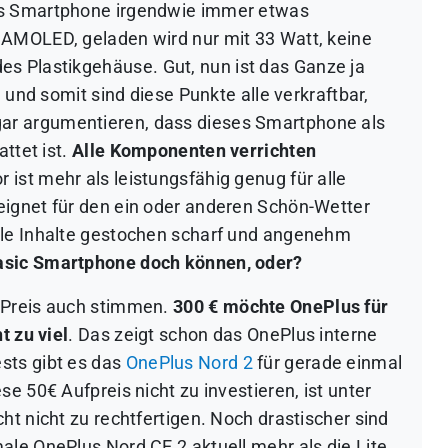
 das Smartphone irgendwie immer etwas
n AMOLED, geladen wird nur mit 33 Watt, keine
des Plastikgehäuse
. Gut, nun ist das Ganze ja
n und somit sind diese Punkte alle verkraftbar,
r argumentieren, dass dieses Smartphone als
ttet ist.
Alle Komponenten verrichten
 ist mehr als leistungsfähig genug für alle
eignet für den ein oder anderen Schön-Wetter
lle Inhalte gestochen scharf und angenehm
Basic Smartphone doch können, oder?
 Preis auch stimmen.
300 € möchte OnePlus für
t zu vie
l
. Das zeigt schon das OnePlus interne
sts gibt es das
OnePlus Nord 2
für gerade einmal
e 50€ Aufpreis nicht zu investieren, ist unter
ht nicht zu rechtfertigen. Noch drastischer sind
ale OnePlus Nord CE 2 aktuell mehr als die Lite