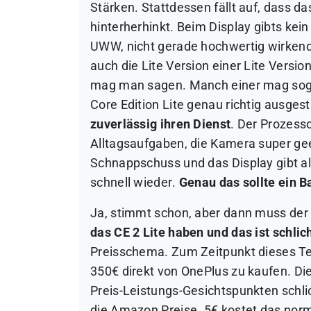
Stärken
. Stattdessen fällt auf, dass
hinterherhinkt.
Beim Display gibts kei
UWW, nicht gerade hochwertig wirken
auch die Lite Version einer Lite Versio
mag man sagen. Manch einer mag soga
Core Edition Lite genau richtig ausgesta
zuverlässig ihren Dienst
.
Der Prozessor
Alltagsaufgaben, die Kamera super ge
Schnappschuss und das Display gibt a
schnell wieder
.
Genau das sollte ein 
Ja, stimmt schon, aber dann muss der
das CE 2 Lite haben und das ist schlich
Preisschema. Zum Zeitpunkt dieses Te
350€ direkt von OnePlus zu kaufen. Dies
Preis-Leistungs-Gesichtspunkten schlic
die Amazon Preise. 5€ kostet das norm