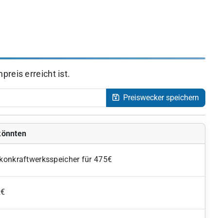
reis erreicht ist.
Preiswecker speichern
 könnten
konkraftwerksspeicher für 475€
2€