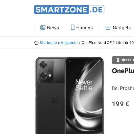
News
Handys
Gadgets
Startseite
»
Angebote
»
OnePlus Nord CE 2 Lite für 1
Dieses A
OnePlus
Bei Prosh
199 €