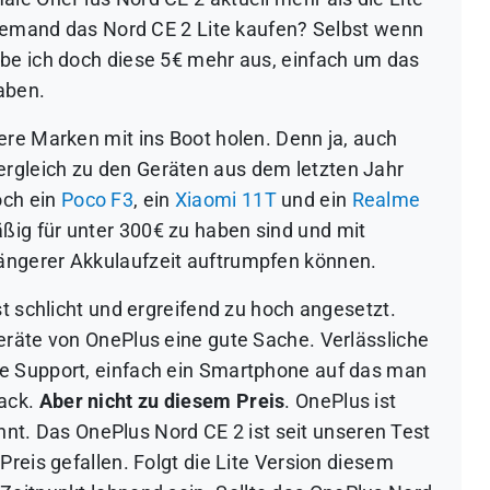
h jemand das Nord CE 2 Lite kaufen? Selbst wenn
be ich doch diese 5€ mehr aus, einfach um das
aben.
ere Marken mit ins Boot holen. Denn ja, auch
gleich zu den Geräten aus dem letzten Jahr
och ein
Poco F3
, ein
Xiaomi 11T
und ein
Realme
äßig für unter 300€ zu haben sind und mit
ngerer Akkulaufzeit auftrumpfen können.
st schlicht und ergreifend zu hoch angesetzt.
eräte von OnePlus eine gute Sache. Verlässliche
e Support, einfach ein Smartphone auf das man
nack.
Aber nicht zu diesem Preis
. OnePlus ist
kannt. Das OnePlus Nord CE 2 ist seit unseren Test
Preis gefallen. Folgt die Lite Version diesem