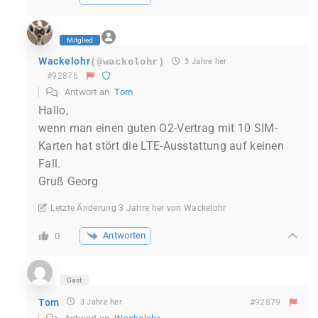
Mitglied
Wackelohr
(@wackelohr)
3 Jahre her
#92876
Antwort an
Tom
Hallo,
wenn man einen guten O2-Vertrag mit 10 SIM-
Karten hat stört die LTE-Ausstattung auf keinen
Fall.
Gruß Georg
Letzte Änderung 3 Jahre her von Wackelohr
Antworten
0
Gast
Tom
3 Jahre her
#92879