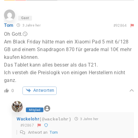
Gast
Tom
3 Jahre her
#92864
Oh Gott.🙄
Am Black Friday hätte man ein Xiaomi Pad 5 mit 6/128
GB und einem Snapdragon 870 für gerade mal 10€ mehr
kaufen können.
Das Tablet kann alles besser als das T21.
Ich versteh die Preislogik von einigen Herstellern nicht
ganz.
Antworten
0
Mitglied
Wackelohr
(@wackelohr)
3 Jahre her
#92867
Antwort an
Tom