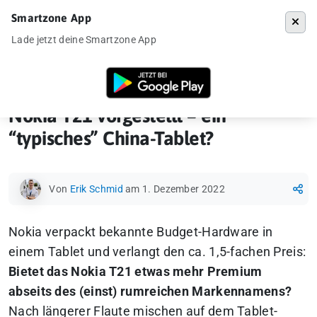
Smartzone App
Menü
Lade jetzt deine Smartzone App
Startseite
»
Gadgets
»
Tablet
»
Nokia T21 vorgestellt – ein “typisches”
Nokia T21 vorgestellt – ein
“typisches” China-Tablet?
Von
Erik Schmid
am 1. Dezember 2022
Nokia verpackt bekannte Budget-Hardware in
einem Tablet und verlangt den ca. 1,5-fachen Preis:
Bietet das Nokia T21 etwas mehr Premium
abseits des (einst) rumreichen Markennamens?
Nach längerer Flaute mischen auf dem Tablet-