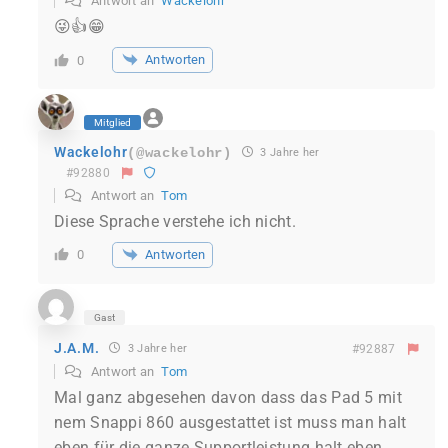
Antwort an
Wackelohr
😜👍😁
Antworten
0
Mitglied
Wackelohr
(@wackelohr)
3 Jahre her
#92880
Antwort an
Tom
Diese Sprache verstehe ich nicht.
Antworten
0
Gast
J.A.M.
3 Jahre her
#92887
Antwort an
Tom
Mal ganz abgesehen davon dass das Pad 5 mit
nem Snappi 860 ausgestattet ist muss man halt
eben für die ganze Supportleistung halt eben