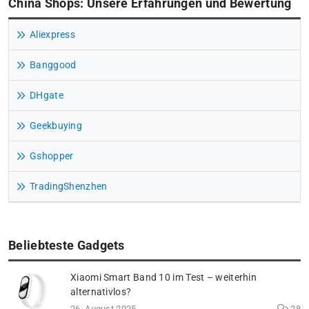
China Shops: Unsere Erfahrungen und Bewertung
Aliexpress
Banggood
DHgate
Geekbuying
Gshopper
TradingShenzhen
Beliebteste Gadgets
Xiaomi Smart Band 10 im Test – weiterhin
alternativlos?
26. August 2025
28