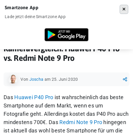
Smartzone App
Menü
Lade jetzt deine Smartzone App
Startseite
»
Ankündigung
»
Kameravergleiche
»
Kameravergleich: Huaw
Kameravergleich: Huawei P40 Pro
vs. Redmi Note 9 Pro
Von
Joscha
am 25. Juni 2020
Das
Huawei P40 Pro
ist wahrscheinlich das beste
Smartphone auf dem Markt, wenn es um
Fotografie geht. Allerdings kostet das P40 Pro auch
mindestens 700€. Das
Redmi Note 9 Pro
hingegen
ist aktuell das wohl beste Smartphone für um die