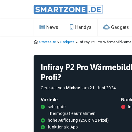
News
Handys
Gadgets
Startseite
»
Gadgets
»
Infiray P2 Pro Wärmebildkamer
Infiray P2 Pro Wärmebild
Profi?
Getestet von
Michael
am
21. Juni 2024
Vorteile
Nach
sehr gute
le
Thermografieaufnahmen
hohe Auflösung (256x192 Pixel)
funktionale App