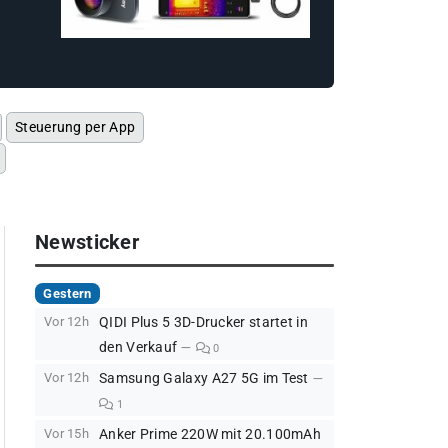
Steuerung per App
Newsticker
Gestern
Vor 12h
QIDI Plus 5 3D-Drucker startet in
den Verkauf
0
Vor 12h
Samsung Galaxy A27 5G im Test
1
Vor 15h
Anker Prime 220W mit 20.100mAh