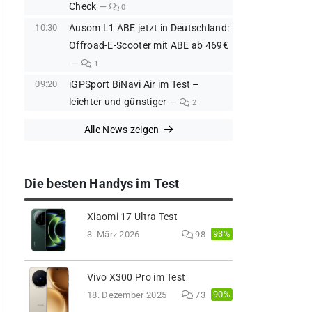
Check
0
10:30
Ausom L1 ABE jetzt in Deutschland:
Offroad-E-Scooter mit ABE ab 469€
1
09:20
iGPSport BiNavi Air im Test –
leichter und günstiger
2
Alle News zeigen
Die besten Handys im Test
Xiaomi 17 Ultra Test
93%
3. März 2026
98
Vivo X300 Pro im Test
90%
18. Dezember 2025
73