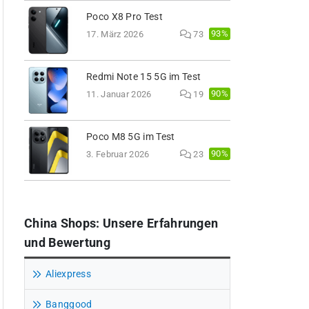
Poco X8 Pro Test
93%
17. März 2026
73
Redmi Note 15 5G im Test
90%
11. Januar 2026
19
Poco M8 5G im Test
90%
3. Februar 2026
23
China Shops: Unsere Erfahrungen
und Bewertung
Aliexpress
Banggood