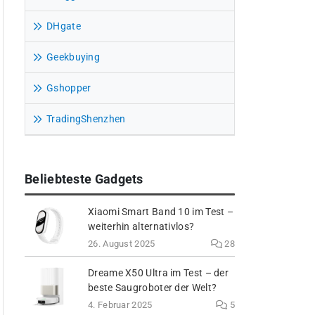
DHgate
Geekbuying
Gshopper
TradingShenzhen
Beliebteste Gadgets
Xiaomi Smart Band 10 im Test –
weiterhin alternativlos?
26. August 2025
28
Dreame X50 Ultra im Test – der
beste Saugroboter der Welt?
4. Februar 2025
5