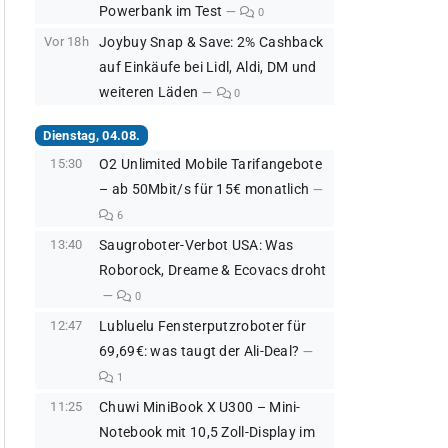
Powerbank im Test
0
Vor 18h
Joybuy Snap & Save: 2% Cashback
auf Einkäufe bei Lidl, Aldi, DM und
weiteren Läden
0
Dienstag, 04.08.
15:30
O2 Unlimited Mobile Tarifangebote
– ab 50Mbit/s für 15€ monatlich
6
13:40
Saugroboter-Verbot USA: Was
Roborock, Dreame & Ecovacs droht
0
12:47
Lubluelu Fensterputzroboter für
69,69€: was taugt der Ali-Deal?
1
11:25
Chuwi MiniBook X U300 – Mini-
Notebook mit 10,5 Zoll-Display im