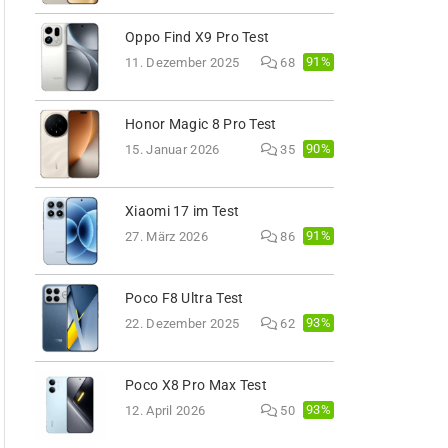
Oppo Find X9 Pro Test
91%
11. Dezember 2025
68
Honor Magic 8 Pro Test
90%
15. Januar 2026
35
Xiaomi 17 im Test
91%
27. März 2026
86
Poco F8 Ultra Test
93%
22. Dezember 2025
62
Poco X8 Pro Max Test
93%
12. April 2026
50