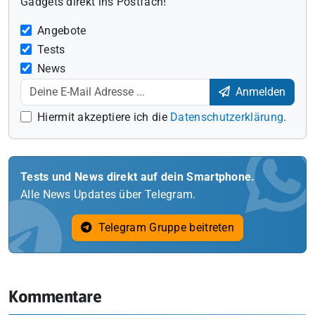
Gadgets direkt ins Postfach!
Angebote
Tests
News
Anmelden
Hiermit akzeptiere ich die
Datenschutzerklärung
.
Tests und News direkt auf dein Smartphone.
Alle News Updates über Telegram.
Telegram Gruppe beitreten
Kommentare