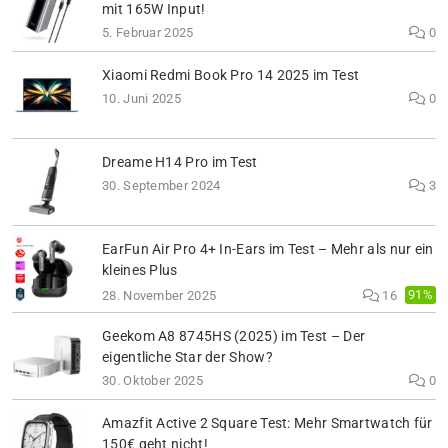
mit 165W Input!
5. Februar 2025
0
Xiaomi Redmi Book Pro 14 2025 im Test
10. Juni 2025
0
Dreame H14 Pro im Test
30. September 2024
3
EarFun Air Pro 4+ In-Ears im Test – Mehr als nur ein
kleines Plus
91%
28. November 2025
16
Geekom A8 8745HS (2025) im Test – Der
eigentliche Star der Show?
30. Oktober 2025
0
Amazfit Active 2 Square Test: Mehr Smartwatch für
150€ geht nicht!