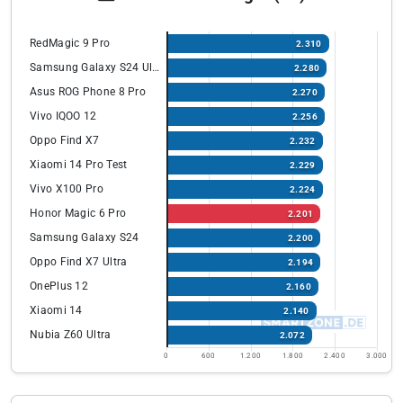
RedMagic 9 Pro
2.310
Samsung Galaxy S24 Ultra
2.280
Asus ROG Phone 8 Pro
2.270
Vivo IQOO 12
2.256
Oppo Find X7
2.232
Xiaomi 14 Pro Test
2.229
Vivo X100 Pro
2.224
Honor Magic 6 Pro
2.201
Samsung Galaxy S24
2.200
Oppo Find X7 Ultra
2.194
OnePlus 12
2.160
Xiaomi 14
2.140
Nubia Z60 Ultra
2.072
0
600
1.200
1.800
2.400
3.000