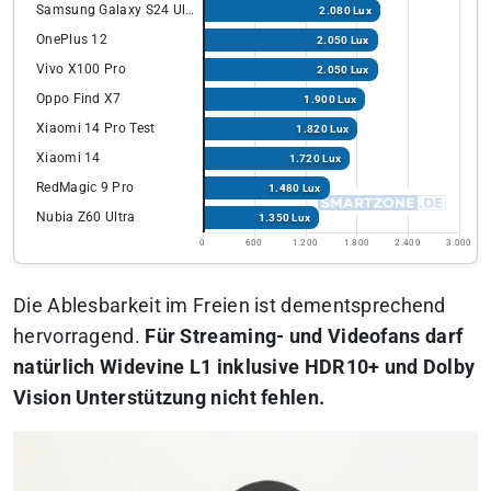
Samsung Galaxy S24 Ultra
2.080 Lux
OnePlus 12
2.050 Lux
Vivo X100 Pro
2.050 Lux
Oppo Find X7
1.900 Lux
Xiaomi 14 Pro Test
1.820 Lux
Xiaomi 14
1.720 Lux
RedMagic 9 Pro
1.480 Lux
Nubia Z60 Ultra
1.350 Lux
0
600
1.200
1.800
2.400
3.000
Die Ablesbarkeit im Freien ist dementsprechend
hervorragend.
Für Streaming- und Videofans darf
natürlich Widevine L1 inklusive HDR10+ und Dolby
Vision Unterstützung nicht fehlen.