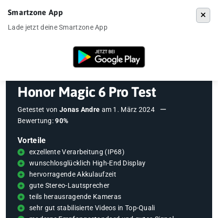
Smartzone App
Menü
Lade jetzt deine Smartzone App
Startseite
»
Testberichte
»
Honor Magic 6 Pro Test
Honor Magic 6 Pro Test
Getestet von
Jonas Andre
am
1. März 2024
Bewertung:
90%
Vorteile
exzellente Verarbeitung (IP68)
wunschlosglücklich High-End Display
hervorragende Akkulaufzeit
gute Stereo-Lautsprecher
teils herausragende Kameras
sehr gut stabilisierte Videos in Top-Quali