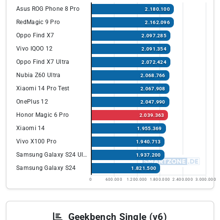
Asus ROG Phone 8 Pro
2.180.100
RedMagic 9 Pro
2.162.096
Oppo Find X7
2.097.285
Vivo IQOO 12
2.091.354
Oppo Find X7 Ultra
2.072.424
Nubia Z60 Ultra
2.068.766
Xiaomi 14 Pro Test
2.067.908
OnePlus 12
2.047.990
Honor Magic 6 Pro
2.039.363
Xiaomi 14
1.955.369
Vivo X100 Pro
1.940.713
Samsung Galaxy S24 Ultra
1.937.200
Samsung Galaxy S24
1.821.500
0
600.000
1.200.000
1.800.000
2.400.000
3.000.000
Geekbench Single (v6)