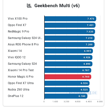
Geekbench Multi (v6)
Vivo X100 Pro
7.473
Oppo Find X7
7.431
RedMagic 9 Pro
7.320
Samsung Galaxy S24 Ultra
7.210
Asus ROG Phone 8 Pro
7.200
Xiaomi 14
6.995
Vivo IQOO 12
6.926
Samsung Galaxy S24
6.890
Xiaomi 14 Pro Test
6.787
Honor Magic 6 Pro
6.760
Oppo Find X7 Ultra
6.526
Nubia Z60 Ultra
6.525
OnePlus 12
6.160
0
1.600
3.200
4.800
6.400
8.000