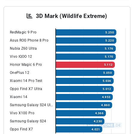
3D Mark (Wildlife Extreme)
RedMagic 9 Pro
5.250
Asus ROG Phone 8 Pro
5.220
Nubia Z60 Ultra
5.176
Vivo IQOO 12
5.170
Honor Magic 6 Pro
5.112
OnePlus 12
5.050
Xiaomi 14 Pro Test
5.036
Oppo Find X7 Ultra
5.012
Xiaomi 14
4.953
Samsung Galaxy S24 Ultra
4.860
Vivo X100 Pro
4.366
Samsung Galaxy S24
4.230
Oppo Find X7
4.021