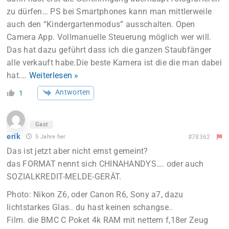
zu dürfen… PS bei Smartphones kann man mittlerweile
auch den “Kindergartenmodus” ausschalten. Open
Camera App. Vollmanuelle Steuerung möglich wer will.
Das hat dazu geführt dass ich die ganzen Staubfänger
alle verkauft habe.Die beste Kamera ist die die man dabei
hat.
…
Weiterlesen »
Antworten
1
Gast
erik
5 Jahre her
#78362
Das ist jetzt aber nicht ernst gemeint?
das FORMAT nennt sich CHINAHANDYS…. oder auch
SOZIALKREDIT-MELDE-GERÄT.
Photo: Nikon Z6, oder Canon R6, Sony a7, dazu
lichtstarkes Glas.. du hast keinen schangse..
Film. die BMC C Poket 4k RAM mit nettem f,18er Zeug