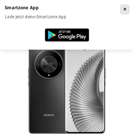
Smartzone App
Menü
Lade jetzt deine Smartzone App
Startseite
»
Angebote
»
Honor Magic 6 Lite für 160€ aus DE