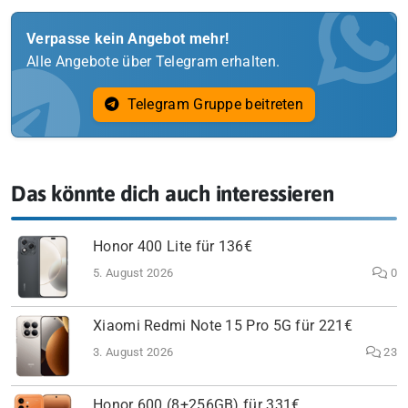
Verpasse kein Angebot mehr!
Alle Angebote über Telegram erhalten.
Telegram Gruppe beitreten
Das könnte dich auch interessieren
Honor 400 Lite für 136€
5. August 2026
0
Xiaomi Redmi Note 15 Pro 5G für 221€
3. August 2026
23
Honor 600 (8+256GB) für 331€