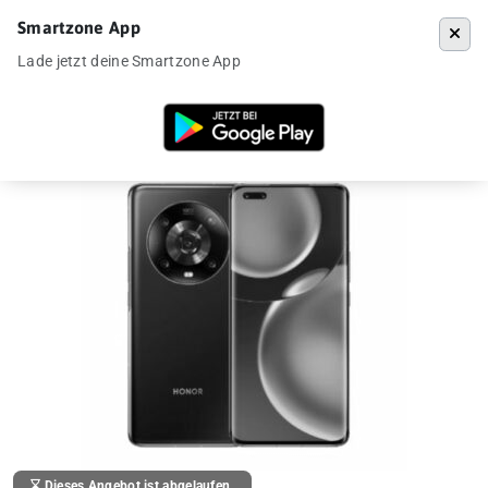
Smartzone App
Menü
Lade jetzt deine Smartzone App
Startseite
»
Angebote
»
Honor Magic 4 Pro (8/256GB) für 690€ aus DE
Dieses Angebot ist abgelaufen.