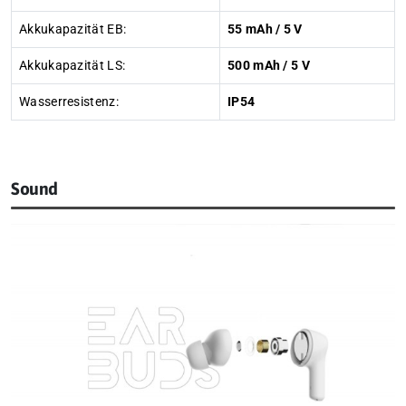
Akkukapazität EB:
55 mAh / 5 V
Akkukapazität LS:
500 mAh / 5 V
Wasserresistenz:
IP54
Sound