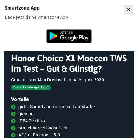
Smartzone App
Menü
Lade jetzt deine Smartzone App
Startseite
»
Gadgets
»
Honor Choice X1 Moecen TWS im Test – Gut & 
Honor Choice X1 Moecen TWS
im Test – Gut & Günstig?
Getestet von
Max Drechsel
am
4. August 2020
Preis-Leistungs-Tipp!
Vorteile
guter Sound auch bei max. Lautstärke
günstig
IP54 Zertifikat
brauchbare Akkulaufzeit
ACC u. Bluetooth 5.0