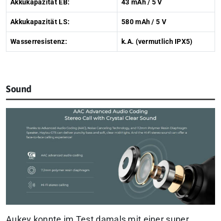
Akkukapazität EB:
43 mAh / 5 V
Akkukapazität LS:
580 mAh / 5 V
Wasserresistenz:
k.A. (vermutlich IPX5)
Sound
Aukey konnte im Test damals mit einer super