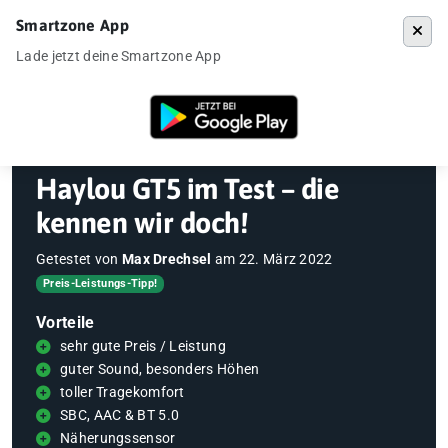
Smartzone App
Menü
Lade jetzt deine Smartzone App
Startseite
»
Gadgets
»
Haylou GT5 im Test – die kennen wir doch!
Haylou GT5 im Test – die
kennen wir doch!
Getestet von
Max Drechsel
am
22. März 2022
Preis-Leistungs-Tipp!
Vorteile
sehr gute Preis / Leistung
guter Sound, besonders Höhen
toller Tragekomfort
SBC, AAC & BT 5.0
Näherungssensor