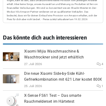
folgen, kann es sein, dass Smartzone eine kleine Provision vom jeweiligen Anbieter
erhält. Aber keine Sorge, unsere Auswahl an und Meinung zu Produkten ist frei von
finanziellen Verlockungen. Wir sind so konzentriert wie ein Shaolin-Meister im Zen-
Modus! Als Amazon-Partner verdienen wir an qualifizierten Verkäufen. Das
bedeutet, dass wir für deinen Einkauf eine Provision von Amazon erhalten, sich der
Preis für dich aber nicht ändert. - Preise zuletzt aktualisiert am 19.02.2026
Das könnte dich auch interessieren
Xiaomi Mijia Waschmaschine &
Waschtrockner sind jetzt erhältlich
27. Juli 2026
4
Die neue Xiaomi Side-by-Side Kühl-
Gefrierkombination mit 621 Liter kostet 800€
25. Juli 2026
1
X-Sense FS61 Test – Das smarte
Rauchmelderset im Härtetest