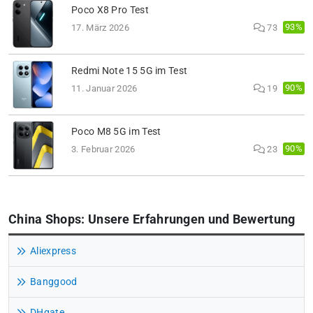
Poco X8 Pro Test
93%
17. März 2026
73
Redmi Note 15 5G im Test
90%
11. Januar 2026
19
Poco M8 5G im Test
90%
3. Februar 2026
23
China Shops: Unsere Erfahrungen und Bewertung
Aliexpress
Banggood
DHgate