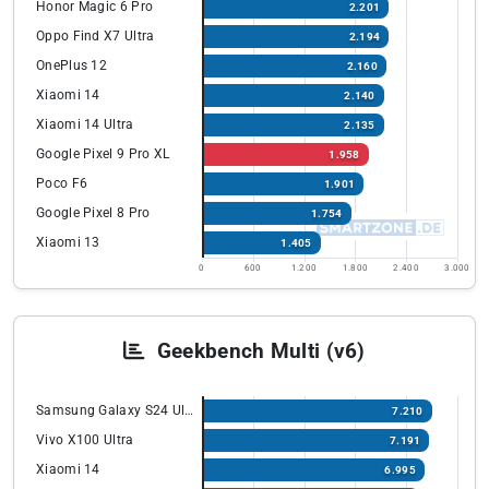
Honor Magic 6 Pro
2.201
Oppo Find X7 Ultra
2.194
OnePlus 12
2.160
Xiaomi 14
2.140
Xiaomi 14 Ultra
2.135
Google Pixel 9 Pro XL
1.958
Poco F6
1.901
Google Pixel 8 Pro
1.754
Xiaomi 13
1.405
0
600
1.200
1.800
2.400
3.000
Geekbench Multi (v6)
Samsung Galaxy S24 Ultra
7.210
Vivo X100 Ultra
7.191
Xiaomi 14
6.995