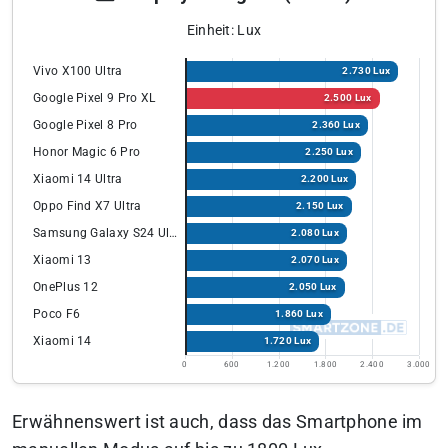
Einheit: Lux
Vivo X100 Ultra
2.730 Lux
Google Pixel 9 Pro XL
2.500 Lux
Google Pixel 8 Pro
2.360 Lux
Honor Magic 6 Pro
2.250 Lux
Xiaomi 14 Ultra
2.200 Lux
Oppo Find X7 Ultra
2.150 Lux
Samsung Galaxy S24 Ultra
2.080 Lux
Xiaomi 13
2.070 Lux
OnePlus 12
2.050 Lux
Poco F6
1.860 Lux
Xiaomi 14
1.720 Lux
0
600
1.200
1.800
2.400
3.000
Erwähnenswert ist auch, dass das Smartphone im