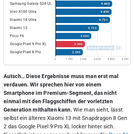
Samsung Galaxy S24 Ultra
4.860
Vivo X100 Ultra
4.859
Xiaomi 14 Ultra
4.721
Xiaomi 13
3.723
Poco F6
3.063
Google Pixel 9 Pro XL
2.566
Google Pixel 8 Pro
2.393
0
1.200
2.400
3.600
4.800
6.000
Autsch… Diese Ergebnisse muss man erst mal
verdauen. Wir sprechen hier von einem
Smartphone im Premium-Segment, das nicht
einmal mit den Flaggschiffen der vorletzten
Generation mithalten kann.
Wie man sieht, lässt
selbst ein älteres Xiaomi 13 mit Snapdragon 8 Gen
2 das Google Pixel 9 Pro XL locker hinter sich.