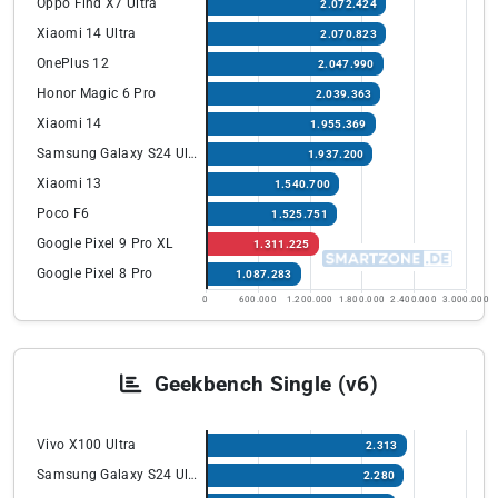
Oppo Find X7 Ultra
2.072.424
Xiaomi 14 Ultra
2.070.823
OnePlus 12
2.047.990
Honor Magic 6 Pro
2.039.363
Xiaomi 14
1.955.369
Samsung Galaxy S24 Ultra
1.937.200
Xiaomi 13
1.540.700
Poco F6
1.525.751
Google Pixel 9 Pro XL
1.311.225
Google Pixel 8 Pro
1.087.283
0
600.000
1.200.000
1.800.000
2.400.000
3.000.000
Geekbench Single (v6)
Vivo X100 Ultra
2.313
Samsung Galaxy S24 Ultra
2.280