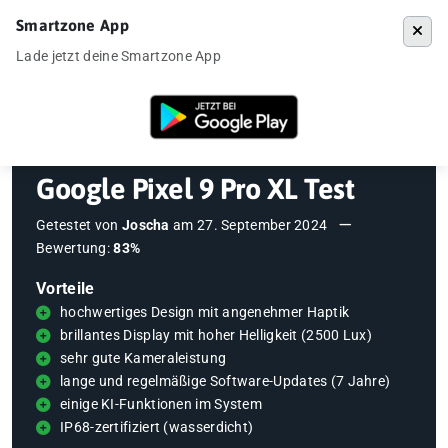
Smartzone App
Menü
Lade jetzt deine Smartzone App
Startseite
»
Testberichte
»
Google Pixel 9 Pro XL Test
Google Pixel 9 Pro XL Test
Getestet von
Joscha
am
27. September 2024
Bewertung:
83%
Vorteile
hochwertiges Design mit angenehmer Haptik
brillantes Display mit hoher Helligkeit (2500 Lux)
sehr gute Kameraleistung
lange und regelmäßige Software-Updates (7 Jahre)
einige KI-Funktionen im System
IP68-zertifiziert (wasserdicht)