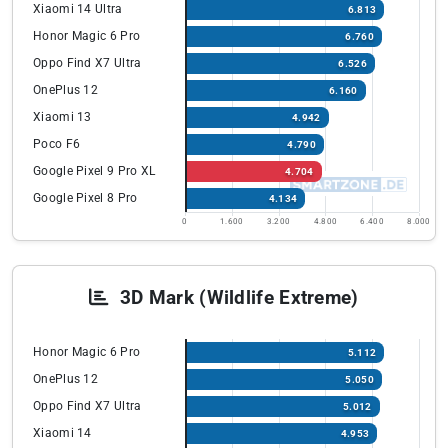
Xiaomi 14 Ultra
6.813
Honor Magic 6 Pro
6.760
Oppo Find X7 Ultra
6.526
OnePlus 12
6.160
Xiaomi 13
4.942
Poco F6
4.790
Google Pixel 9 Pro XL
4.704
Google Pixel 8 Pro
4.134
0
1.600
3.200
4.800
6.400
8.000
3D Mark (Wildlife Extreme)
Honor Magic 6 Pro
5.112
OnePlus 12
5.050
Oppo Find X7 Ultra
5.012
Xiaomi 14
4.953