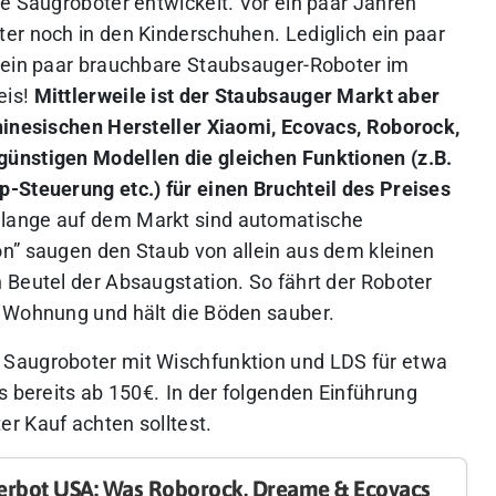
ie Saugroboter entwickelt. Vor ein paar Jahren
er noch in den Kinderschuhen. Lediglich ein paar
n ein paar brauchbare Staubsauger-Roboter im
eis!
Mittlerweile ist der Staubsauger Markt aber
hinesischen Hersteller Xiaomi, Ecovacs, Roborock,
ünstigen Modellen die gleichen Funktionen (z.B.
-Steuerung etc.) für einen Bruchteil des Preises
 lange auf dem Markt sind automatische
n” saugen den Staub von allein aus dem kleinen
 Beutel der Absaugstation. So fährt der Roboter
e Wohnung und hält die Böden sauber.
Saugroboter mit Wischfunktion und LDS für etwa
s bereits ab 150€.
In der folgenden Einführung
r Kauf achten solltest.
erbot USA: Was Roborock, Dreame & Ecovacs