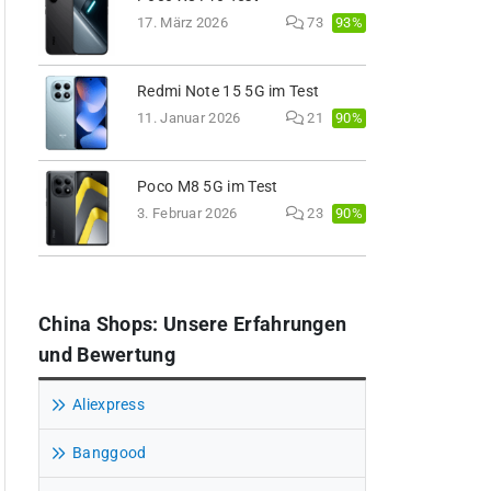
93%
17. März 2026
73
Redmi Note 15 5G im Test
90%
11. Januar 2026
21
Poco M8 5G im Test
90%
3. Februar 2026
23
China Shops: Unsere Erfahrungen
und Bewertung
Aliexpress
Banggood