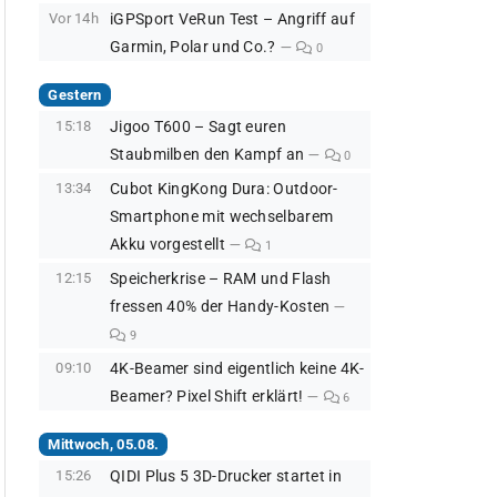
Vor 14h
iGPSport VeRun Test – Angriff auf
Garmin, Polar und Co.?
0
Gestern
15:18
Jigoo T600 – Sagt euren
Staubmilben den Kampf an
0
13:34
Cubot KingKong Dura: Outdoor-
Smartphone mit wechselbarem
Akku vorgestellt
1
12:15
Speicherkrise – RAM und Flash
fressen 40% der Handy-Kosten
9
09:10
4K-Beamer sind eigentlich keine 4K-
Beamer? Pixel Shift erklärt!
6
Mittwoch, 05.08.
15:26
QIDI Plus 5 3D-Drucker startet in