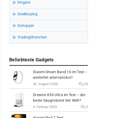
DHgate
Geekbuying
Gshopper
TradingShenzhen
Beliebteste Gadgets
Xiaomi Smart Band 10 im Test –
weiterhin alternativlos?
26. August 2025
28
Dreame X50 Ultra im Test – der
beste Saugroboter der Welt?
4. Februar 2025
5
Xiaomi Pad 7 Test