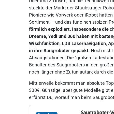
Dilemma zu lösen, hat die Technikwelt d
steckte der Markt der Staubsauger-Robot
Pioniere wie Vorwerk oder iRobot hatte
Sortiment – und das für einen stolzen Pr
förmlich explodiert. Insbesondere die c
Dreame, Yedi und 360 haben mit kosteng
Wischfunktion, LDS Lasernavigation, App
in ihre Saugroboter gepackt.
Noch nicht
Absaugstationen: Die “großen Ladestatio
Behälter des Saugroboters in den großen
noch länger ohne Zutun autark durch di
Mittlerweile bekommt man absolute Top 
300€. Günstige, aber gute Modelle gibt e
erfährst Du, worauf man beim Saugrobote
Saugroboter-V