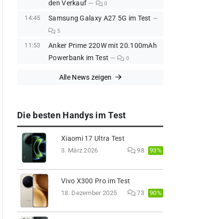
den Verkauf
0
14:45
Samsung Galaxy A27 5G im Test
5
11:53
Anker Prime 220W mit 20.100mAh
Powerbank im Test
0
Alle News zeigen
Die besten Handys im Test
Xiaomi 17 Ultra Test
93%
3. März 2026
98
Vivo X300 Pro im Test
90%
18. Dezember 2025
73