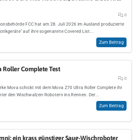
0
onsbehörde FCC hat am 28. Juli 2026 im Ausland produzierte
botikgeräte" auf ihre sogenannte Covered List...
Zum Beitrag
 Roller Complete Test
0
e Mova schickt mit dem Mova Z70 Ultra Roller Complete ihr
nter den Wischwalzen-Robotern ins Rennen. Der...
Zum Beitrag
ni: ein krass günstiger Saug-Wischroboter