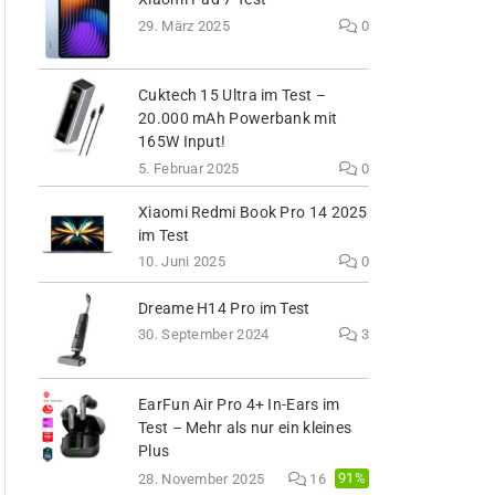
29. März 2025
0
Cuktech 15 Ultra im Test –
20.000 mAh Powerbank mit
165W Input!
5. Februar 2025
0
Xiaomi Redmi Book Pro 14 2025
im Test
10. Juni 2025
0
Dreame H14 Pro im Test
30. September 2024
3
EarFun Air Pro 4+ In-Ears im
Test – Mehr als nur ein kleines
Plus
91%
28. November 2025
16