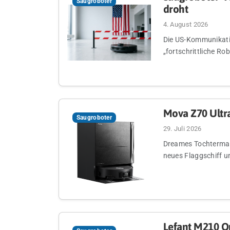
Saugroboter
droht
4. August 2026
Die US-Kommunikati
„fortschrittliche Ro
Mova Z70 Ultra
Saugroboter
29. Juli 2026
Dreames Tochtermark
neues Flaggschiff u
Lefant M210 Om