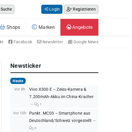
Suche
Login
Registrieren
Shops
Marken
Angebote
kt
Facebook
Newsletter
Google News
Newsticker
Heute
Vor 8h
Vivo X300 E – Zeiss-Kamera &
7.200mAh-Akku im China-Kracher
1
Vor 10h
Punkt. MC03 – Smartphone aus
Deutschland/Schweiz vorgestellt
0