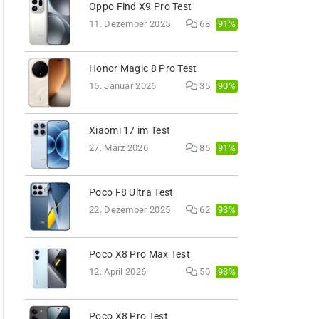
Oppo Find X9 Pro Test
91%
11. Dezember 2025
68
Honor Magic 8 Pro Test
90%
15. Januar 2026
35
Xiaomi 17 im Test
91%
27. März 2026
86
Poco F8 Ultra Test
93%
22. Dezember 2025
62
Poco X8 Pro Max Test
93%
12. April 2026
50
Poco X8 Pro Test