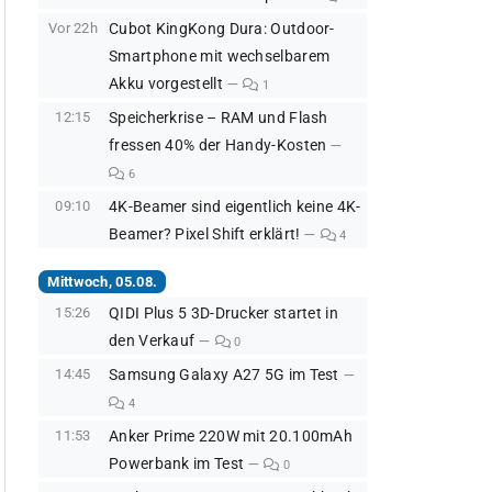
Vor 22h
Cubot KingKong Dura: Outdoor-
Smartphone mit wechselbarem
Akku vorgestellt
1
12:15
Speicherkrise – RAM und Flash
fressen 40% der Handy-Kosten
6
09:10
4K-Beamer sind eigentlich keine 4K-
Beamer? Pixel Shift erklärt!
4
Mittwoch, 05.08.
15:26
QIDI Plus 5 3D-Drucker startet in
den Verkauf
0
14:45
Samsung Galaxy A27 5G im Test
4
11:53
Anker Prime 220W mit 20.100mAh
Powerbank im Test
0