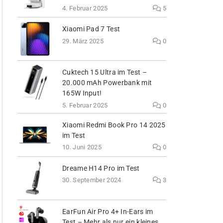
4. Februar 2025
5
Xiaomi Pad 7 Test
29. März 2025
0
Cuktech 15 Ultra im Test –
20.000 mAh Powerbank mit
165W Input!
5. Februar 2025
0
Xiaomi Redmi Book Pro 14 2025
im Test
10. Juni 2025
0
Dreame H14 Pro im Test
30. September 2024
3
EarFun Air Pro 4+ In-Ears im
Test – Mehr als nur ein kleines