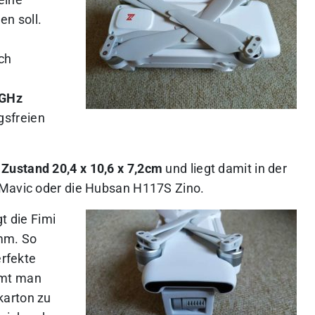
eine
en soll.
ch
 GHz
gsfreien
Zustand 20,4 x 10,6 x 7,2cm
und liegt damit in der
 Mavic oder die Hubsan H117S Zino.
t die Fimi
mm. So
erfekte
mmt man
karton zu