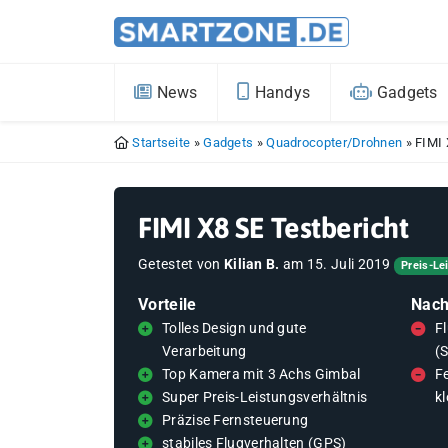
News
Handys
Gadgets
Startseite
»
Gadgets
»
Quadrocopter/Drohnen
»
FIMI 
FIMI X8 SE Testbericht
Getestet von
Kilian B.
am
15. Juli 2019
Preis-Le
Vorteile
Nach
Tolles Design und gute
F
Verarbeitung
(
Top Kamera mit 3 Achs Gimbal
F
Super Preis-Leistungsverhältnis
kl
Präzise Fernsteuerung
stabiles Flugverhalten (GPS)