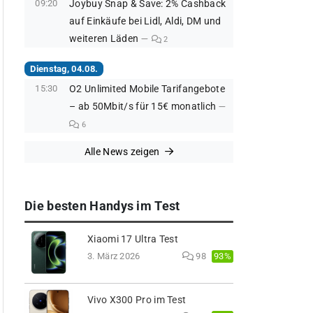
09:20
Joybuy Snap & Save: 2% Cashback
auf Einkäufe bei Lidl, Aldi, DM und
weiteren Läden
2
Dienstag, 04.08.
15:30
O2 Unlimited Mobile Tarifangebote
– ab 50Mbit/s für 15€ monatlich
6
Alle News zeigen
Die besten Handys im Test
Xiaomi 17 Ultra Test
93%
3. März 2026
98
Vivo X300 Pro im Test