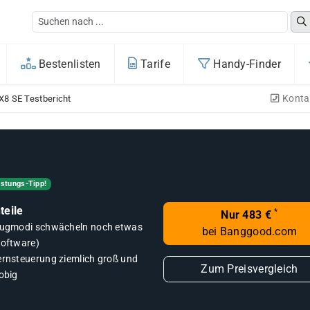
Bestenlisten
Tarife
Handy-Finder
Konta
X8 SE Testbericht
istungs-Tipp!
teile
*
Nur 483 €
lugmodi schwächeln noch etwas
bei Banggood.com
Software)
ernsteuerung ziemlich groß und
Zum Preisvergleich
obig