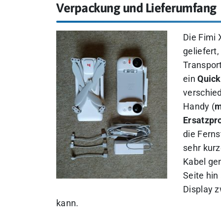
Verpackung und Lieferumfang
Die Fimi 
geliefert
Transport
ein
Quick
verschie
Handy (
m
Ersatzpr
die Ferns
sehr kurz
Kabel gen
Seite hi
Display 
kann.