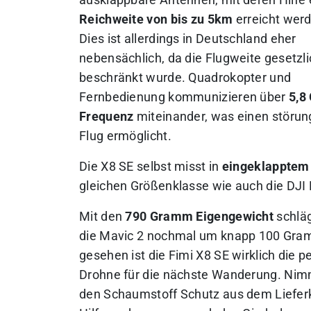
ausklappbare Antennen, mit deren Hilfe 
Reichweite von bis zu 5km
erreicht werd
Dies ist allerdings in Deutschland eher
nebensächlich, da die Flugweite gesetzli
beschränkt wurde. Quadrokopter und
Fernbedienung kommunizieren über
5,8
Frequenz
miteinander, was einen störun
Flug ermöglicht.
Die X8 SE selbst misst in
eingeklapptem 
gleichen Größenklasse wie auch die DJI
Mit den
790 Gramm Eigengewicht
schläg
die Mavic 2 nochmal um knapp 100 Gra
gesehen ist die Fimi X8 SE wirklich die p
Drohne für die nächste Wanderung. Ni
den Schaumstoff Schutz aus dem Liefer