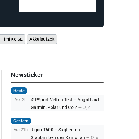
r Fimi X8 SE
Akkulaufzeit
Newsticker
Heute
Vor 2h
iGPSport VeRun Test – Angriff auf
Garmin, Polar und Co.?
0
Gestern
Vor 21h
Jigoo T600 – Sagt euren
Staubmilben den Kampf an
0