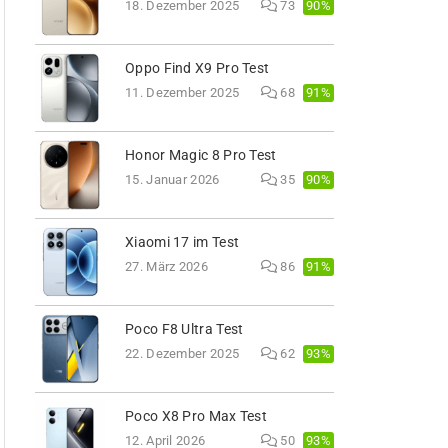
90%
18. Dezember 2025
73
Oppo Find X9 Pro Test
91%
11. Dezember 2025
68
Honor Magic 8 Pro Test
90%
15. Januar 2026
35
Xiaomi 17 im Test
91%
27. März 2026
86
Poco F8 Ultra Test
93%
22. Dezember 2025
62
Poco X8 Pro Max Test
93%
12. April 2026
50