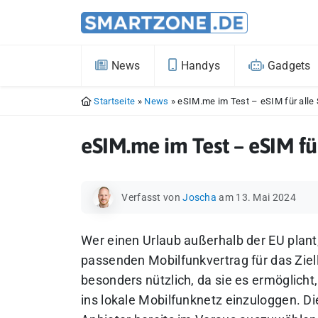
News
Handys
Gadgets
Startseite
»
News
»
eSIM.me im Test – eSIM für all
eSIM.me im Test – eSIM f
Verfasst von
Joscha
am 13. Mai 2024
Wer einen Urlaub außerhalb der EU plant,
passenden Mobilfunkvertrag für das Ziell
besonders nützlich, da sie es ermöglich
ins lokale Mobilfunknetz einzuloggen. Di