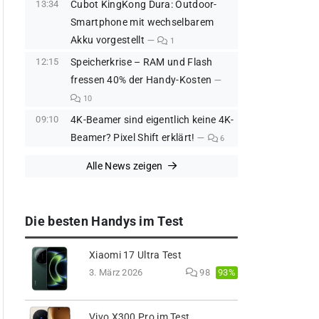
13:34
Cubot KingKong Dura: Outdoor-
Smartphone mit wechselbarem
Akku vorgestellt
1
12:15
Speicherkrise – RAM und Flash
fressen 40% der Handy-Kosten
10
09:10
4K-Beamer sind eigentlich keine 4K-
Beamer? Pixel Shift erklärt!
6
Alle News zeigen
Die besten Handys im Test
Xiaomi 17 Ultra Test
93%
3. März 2026
98
Vivo X300 Pro im Test