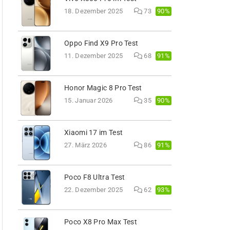
90%
18. Dezember 2025
73
Oppo Find X9 Pro Test
91%
11. Dezember 2025
68
Honor Magic 8 Pro Test
90%
15. Januar 2026
35
Xiaomi 17 im Test
91%
27. März 2026
86
Poco F8 Ultra Test
93%
22. Dezember 2025
62
Poco X8 Pro Max Test