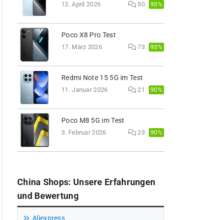
93%
12. April 2026
50
Poco X8 Pro Test
93%
17. März 2026
73
Redmi Note 15 5G im Test
90%
11. Januar 2026
21
Poco M8 5G im Test
90%
3. Februar 2026
23
China Shops: Unsere Erfahrungen
und Bewertung
Aliexpress