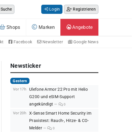
Suche
Login
Registrieren
Shops
Marken
Angebote
kt
Facebook
Newsletter
Google News
Newsticker
Gestern
Vor 17h
Ulefone Armor 22 Pro mit Helio
G200 und eSIM-Support
angekündigt
0
Vor 20h
X-Sense Smart Home Security im
Praxistest: Rauch-, Hitze- & CO-
Melder
0