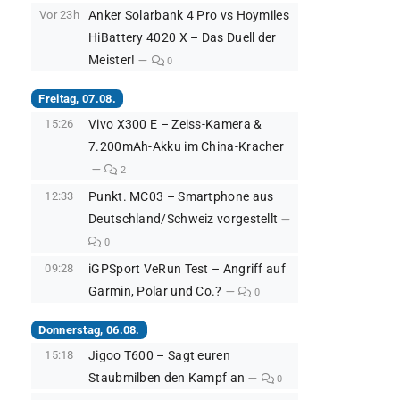
Vor 23h
Anker Solarbank 4 Pro vs Hoymiles
HiBattery 4020 X – Das Duell der
Meister!
0
Freitag, 07.08.
15:26
Vivo X300 E – Zeiss-Kamera &
7.200mAh-Akku im China-Kracher
2
12:33
Punkt. MC03 – Smartphone aus
Deutschland/Schweiz vorgestellt
0
09:28
iGPSport VeRun Test – Angriff auf
Garmin, Polar und Co.?
0
Donnerstag, 06.08.
15:18
Jigoo T600 – Sagt euren
Staubmilben den Kampf an
0