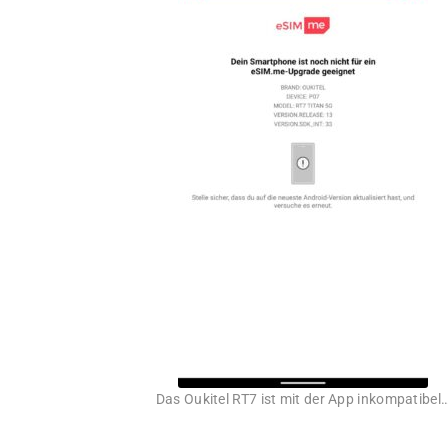
Das Oukitel RT7 ist mit der App inkompatibel