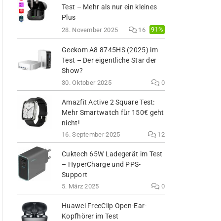
Test – Mehr als nur ein kleines
Plus
91%
28. November 2025
16
Geekom A8 8745HS (2025) im
Test – Der eigentliche Star der
Show?
30. Oktober 2025
0
Amazfit Active 2 Square Test:
Mehr Smartwatch für 150€ geht
nicht!
16. September 2025
12
Cuktech 65W Ladegerät im Test
– HyperCharge und PPS-
Support
5. März 2025
0
Huawei FreeClip Open-Ear-
Kopfhörer im Test