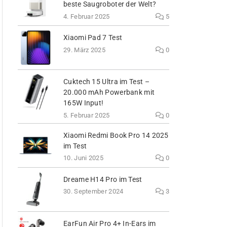
beste Saugroboter der Welt?
4. Februar 2025
5
Xiaomi Pad 7 Test
29. März 2025
0
Cuktech 15 Ultra im Test –
20.000 mAh Powerbank mit
165W Input!
5. Februar 2025
0
Xiaomi Redmi Book Pro 14 2025
im Test
10. Juni 2025
0
Dreame H14 Pro im Test
30. September 2024
3
EarFun Air Pro 4+ In-Ears im