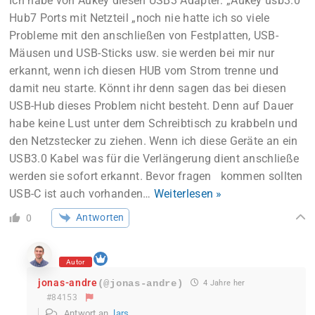
Ich habe von Aukey diesen USB3 Adapter: „Aukey usb3.0
Hub7 Ports mit Netzteil „noch nie hatte ich so viele
Probleme mit den anschließen von Festplatten, USB-
Mäusen und USB-Sticks usw. sie werden bei mir nur
erkannt, wenn ich diesen HUB vom Strom trenne und
damit neu starte. Könnt ihr denn sagen das bei diesen
USB-Hub dieses Problem nicht besteht. Denn auf Dauer
habe keine Lust unter dem Schreibtisch zu krabbeln und
den Netzstecker zu ziehen. Wenn ich diese Geräte an ein
USB3.0 Kabel was für die Verlängerung dient anschließe
werden sie sofort erkannt. Bevor fragen kommen sollten
USB-C ist auch vorhanden
…
Weiterlesen »
Antworten
0
Autor
jonas-andre
(@jonas-andre)
4 Jahre her
#84153
Antwort an
lars