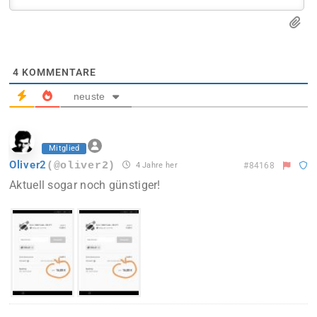
4
KOMMENTARE
neuste
Mitglied
Oliver2
(@oliver2)
4 Jahre her
#84168
Aktuell sogar noch günstiger!