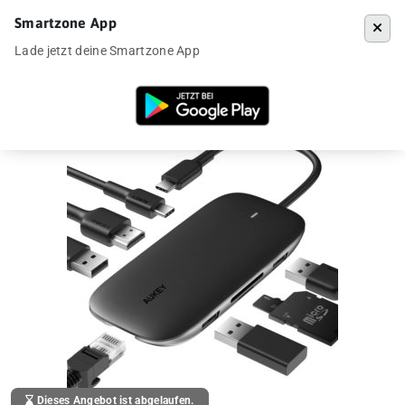
Smartzone App
Menü
Lade jetzt deine Smartzone App
Startseite
»
Angebote
»
Aukey CB-C71 8-in-1 USB-C Hub für 22€ aus D
Dieses Angebot ist abgelaufen.