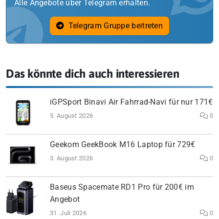
Alle Angebote über Telegram erhalten.
Telegram Gruppe beitreten
Das könnte dich auch interessieren
iGPSport Binavi Air Fahrrad-Navi für nur 171€
5. August 2026
0
Geekom GeekBook M16 Laptop für 729€
3. August 2026
0
Baseus Spacemate RD1 Pro für 200€ im
Angebot
31. Juli 2026
0