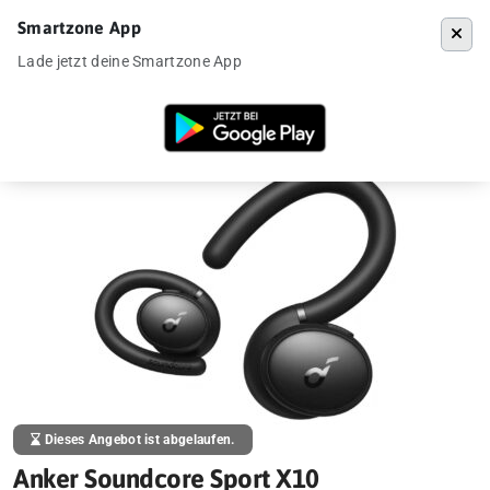
Smartzone App
Menü
Lade jetzt deine Smartzone App
Startseite
»
Angebote
»
Anker Soundcore Sport X10 (Bügelkopfhörer) f
Dieses Angebot ist abgelaufen.
Anker Soundcore Sport X10