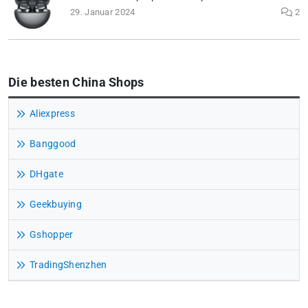
29. Januar 2024
2
Die besten China Shops
Aliexpress
Banggood
DHgate
Geekbuying
Gshopper
TradingShenzhen