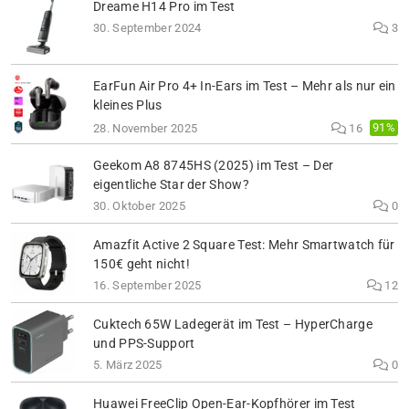
Dreame H14 Pro im Test
30. September 2024
3
EarFun Air Pro 4+ In-Ears im Test – Mehr als nur ein
kleines Plus
91%
28. November 2025
16
Geekom A8 8745HS (2025) im Test – Der
eigentliche Star der Show?
30. Oktober 2025
0
Amazfit Active 2 Square Test: Mehr Smartwatch für
150€ geht nicht!
16. September 2025
12
Cuktech 65W Ladegerät im Test – HyperCharge
und PPS-Support
5. März 2025
0
Huawei FreeClip Open-Ear-Kopfhörer im Test