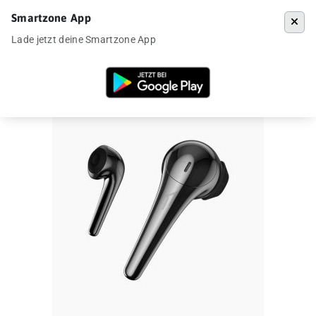
Smartzone App
Menü
Lade jetzt deine Smartzone App
Startseite
»
Angebote
»
1MORE ComfoBuds 2 für 42€ aus EU