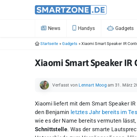
News
Handys
Gadgets
Startseite
»
Gadgets
»
Xiaomi Smart Speaker IR Contro
Xiaomi Smart Speaker IR C
Verfasst von
Lennart Moog
am 31. März 2
Xiaomi liefert mit dem
Smart Speaker IR 
den Benjamin
letztes Jahr bereits im Tes
wie es der Name bereits vermuten lässt
Schnittstelle
.
Was der smarte Lautsprech