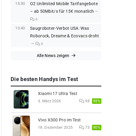
15:30
O2 Unlimited Mobile Tarifangebote
– ab 50Mbit/s für 15€ monatlich
6
13:40
Saugroboter-Verbot USA: Was
Roborock, Dreame & Ecovacs droht
0
Alle News zeigen
Die besten Handys im Test
Xiaomi 17 Ultra Test
93%
3. März 2026
98
Vivo X300 Pro im Test
90%
18. Dezember 2025
73