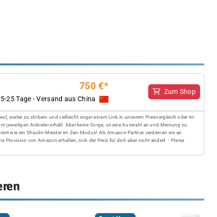
750 €*
Zum Shop
5-25 Tage - Versand aus China
, weiter zu stöbern und vielleicht sogar einem Link in unserem Preisvergleich oder im
vom jeweiligen Anbieter erhält. Aber keine Sorge, unsere Auswahl an und Meinung zu
ntriert wie ein Shaolin-Meister im Zen-Modus! Als Amazon-Partner verdienen wir an
ne Provision von Amazon erhalten, sich der Preis für dich aber nicht ändert. - Preise
eren