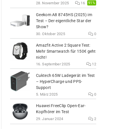
91%
28. November 2025
16
Geekom A8 8745HS (2025) im
Test – Der eigentliche Star der
Show?
30. Oktober 2025
0
Amazfit Active 2 Square Test:
Mehr Smartwatch für 150€ geht
nicht!
16. September 2025
12
Cuktech 65W Ladegerät im Test
– HyperCharge und PPS-
Support
5. März 2025
0
Huawei FreeClip Open-Ear-
Kopfhörer im Test
29. Januar 2024
2