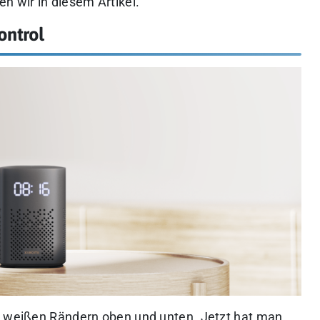
n wir in diesem Artikel.
ontrol
it weißen Rändern oben und unten. Jetzt hat man