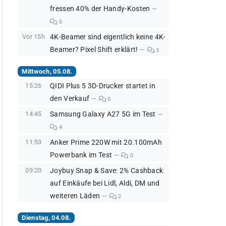
fressen 40% der Handy-Kosten
5
Vor 15h
4K-Beamer sind eigentlich keine 4K-
Beamer? Pixel Shift erklärt!
3
Mittwoch, 05.08.
15:26
QIDI Plus 5 3D-Drucker startet in
den Verkauf
0
14:45
Samsung Galaxy A27 5G im Test
4
11:53
Anker Prime 220W mit 20.100mAh
Powerbank im Test
0
09:20
Joybuy Snap & Save: 2% Cashback
auf Einkäufe bei Lidl, Aldi, DM und
weiteren Läden
2
Dienstag, 04.08.