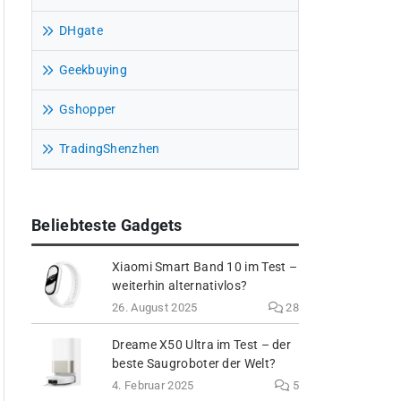
DHgate
Geekbuying
Gshopper
TradingShenzhen
Beliebteste Gadgets
Xiaomi Smart Band 10 im Test –
weiterhin alternativlos?
26. August 2025
28
Dreame X50 Ultra im Test – der
beste Saugroboter der Welt?
4. Februar 2025
5