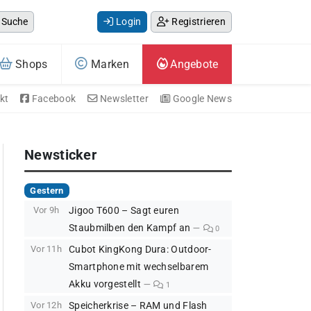
Suche
Login
Registrieren
Shops
Marken
Angebote
kt
Facebook
Newsletter
Google News
Newsticker
Gestern
Vor 9h
Jigoo T600 – Sagt euren
Staubmilben den Kampf an
0
Vor 11h
Cubot KingKong Dura: Outdoor-
Smartphone mit wechselbarem
Akku vorgestellt
1
Vor 12h
Speicherkrise – RAM und Flash