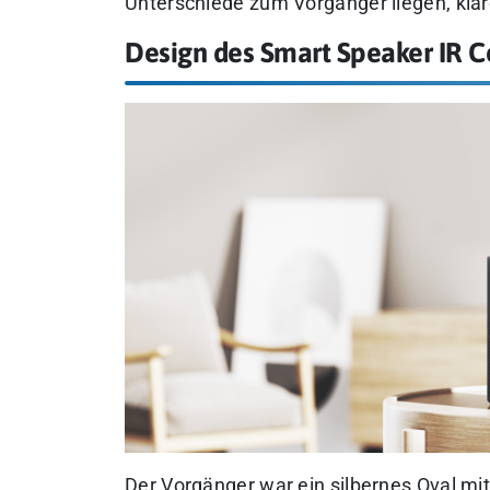
Unterschiede zum Vorgänger liegen, kläre
Design des Smart Speaker IR C
Der Vorgänger war ein silbernes Oval m