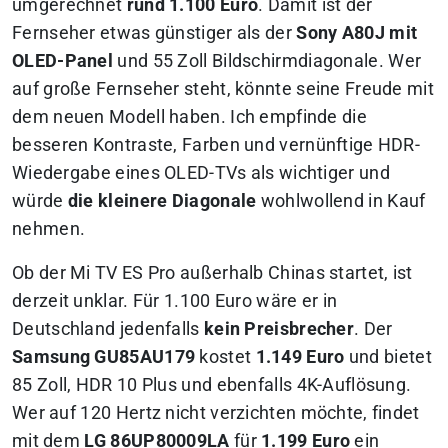
umgerechnet
rund 1.100 Euro
. Damit ist der
Fernseher etwas günstiger als der
Sony A80J mit
OLED-Panel
und 55 Zoll Bildschirmdiagonale. Wer
auf große Fernseher steht, könnte seine Freude mit
dem neuen Modell haben. Ich empfinde die
besseren Kontraste, Farben und vernünftige HDR-
Wiedergabe eines OLED-TVs als wichtiger und
würde
die kleinere Diagonale
wohlwollend in Kauf
nehmen.
Ob der Mi TV ES Pro außerhalb Chinas startet, ist
derzeit unklar. Für 1.100 Euro wäre er in
Deutschland jedenfalls
kein Preisbrecher
. Der
Samsung GU85AU179
kostet
1.149 Euro
und bietet
85 Zoll, HDR 10 Plus und ebenfalls 4K-Auflösung.
Wer auf 120 Hertz nicht verzichten möchte, findet
mit dem
LG 86UP80009LA
für
1.199 Euro
ein