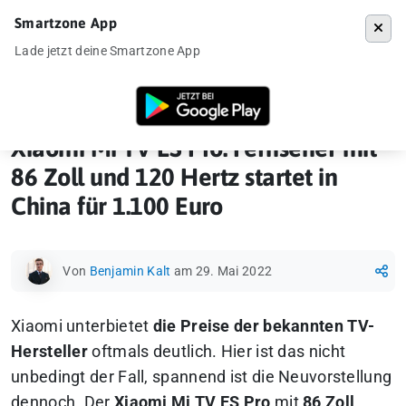
Smartzone App
Menü
Lade jetzt deine Smartzone App
Startseite
»
News
»
Xiaomi Mi TV ES Pro: Fernseher mit 86 Zoll und 120 
Xiaomi Mi TV ES Pro: Fernseher mit
86 Zoll und 120 Hertz startet in
China für 1.100 Euro
Von
Benjamin Kalt
am 29. Mai 2022
Xiaomi unterbietet
die Preise der bekannten TV-
Hersteller
oftmals deutlich. Hier ist das nicht
unbedingt der Fall, spannend ist die Neuvorstellung
dennoch. Der
Xiaomi Mi TV ES Pro
mit
86 Zoll