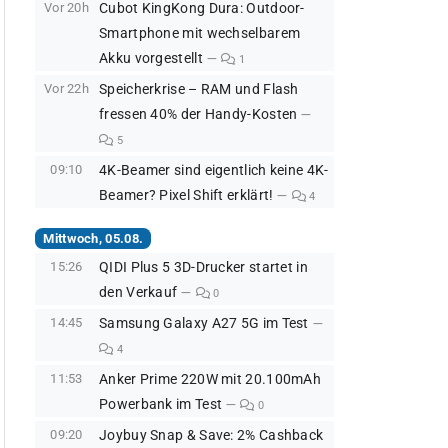
Vor 20h
Cubot KingKong Dura: Outdoor-
Smartphone mit wechselbarem
Akku vorgestellt
1
Vor 22h
Speicherkrise – RAM und Flash
fressen 40% der Handy-Kosten
5
09:10
4K-Beamer sind eigentlich keine 4K-
Beamer? Pixel Shift erklärt!
4
Mittwoch, 05.08.
15:26
QIDI Plus 5 3D-Drucker startet in
den Verkauf
0
14:45
Samsung Galaxy A27 5G im Test
4
11:53
Anker Prime 220W mit 20.100mAh
Powerbank im Test
0
09:20
Joybuy Snap & Save: 2% Cashback