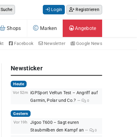
Suche
Login
Registrieren
Shops
Marken
Angebote
kt
Facebook
Newsletter
Google News
Newsticker
Heute
Vor 52m
iGPSport VeRun Test – Angriff auf
Garmin, Polar und Co.?
0
Gestern
Vor 19h
Jigoo T600 – Sagt euren
Staubmilben den Kampf an
0