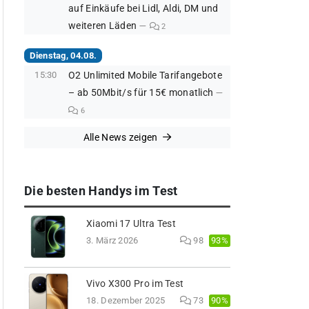
auf Einkäufe bei Lidl, Aldi, DM und
weiteren Läden
2
Dienstag, 04.08.
15:30
O2 Unlimited Mobile Tarifangebote
– ab 50Mbit/s für 15€ monatlich
6
Alle News zeigen
Die besten Handys im Test
Xiaomi 17 Ultra Test
93%
3. März 2026
98
Vivo X300 Pro im Test
90%
18. Dezember 2025
73