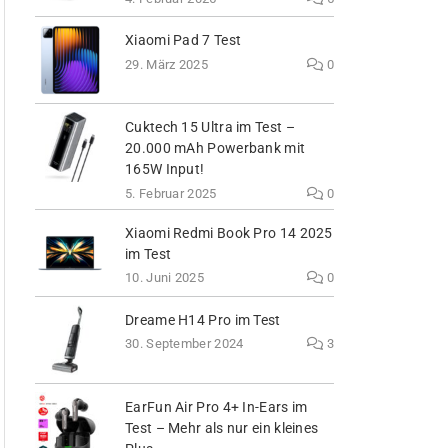
Xiaomi Pad 7 Test
29. März 2025
0
Cuktech 15 Ultra im Test –
20.000 mAh Powerbank mit
165W Input!
5. Februar 2025
0
Xiaomi Redmi Book Pro 14 2025
im Test
10. Juni 2025
0
Dreame H14 Pro im Test
30. September 2024
3
EarFun Air Pro 4+ In-Ears im
Test – Mehr als nur ein kleines