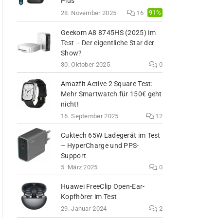
Plus
91%
28. November 2025
16
Geekom A8 8745HS (2025) im
Test – Der eigentliche Star der
Show?
30. Oktober 2025
0
Amazfit Active 2 Square Test:
Mehr Smartwatch für 150€ geht
nicht!
16. September 2025
12
Cuktech 65W Ladegerät im Test
– HyperCharge und PPS-
Support
5. März 2025
0
Huawei FreeClip Open-Ear-
Kopfhörer im Test
29. Januar 2024
2