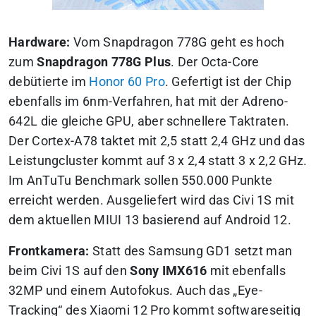
Hardware:
Vom Snapdragon 778G geht es hoch
zum
Snapdragon 778G Plus
. Der Octa-Core
debütierte im
Honor 60 Pro
. Gefertigt ist der Chip
ebenfalls im 6nm-Verfahren, hat mit der Adreno-
642L die gleiche GPU, aber schnellere Taktraten.
Der Cortex-A78 taktet mit 2,5 statt 2,4 GHz und das
Leistungcluster kommt auf 3 x 2,4 statt 3 x 2,2 GHz.
Im AnTuTu Benchmark sollen 550.000 Punkte
erreicht werden. Ausgeliefert wird das Civi 1S mit
dem aktuellen MIUI 13 basierend auf Android 12.
Frontkamera:
Statt des Samsung GD1 setzt man
beim Civi 1S auf den
Sony IMX616
mit ebenfalls
32MP und einem Autofokus. Auch das „Eye-
Tracking“ des Xiaomi 12 Pro kommt softwareseitig