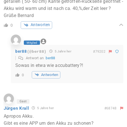
gefallen ( 50- 60 cm) Kante getroffen-Rückseite geöffnet -
Akku wird warm und ist nach ca. 40,%,der Zeit leer ?
Grüße Bernard
Antworten
0
Mitglied
ber88
(@ber88)
5 Jahre her
#79202
Antwort an
ber88
Sowas in etwa wie accubattery?!
Antworten
0
Gast
Jürgen Krall
5 Jahre her
#68748
Apropos Akku.
Gibt es eine APP um den Akku zu schonen?