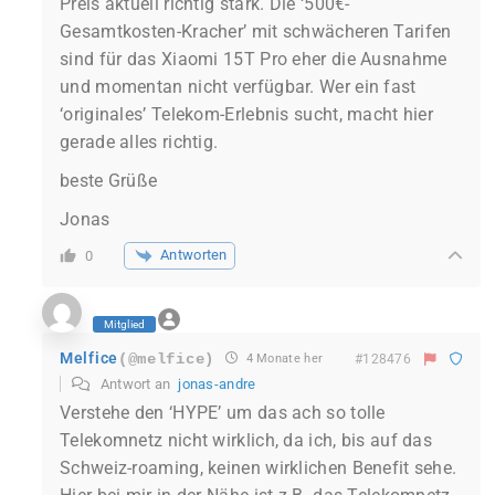
Preis aktuell richtig stark. Die ‘500€-
Gesamtkosten-Kracher’ mit schwächeren Tarifen
sind für das Xiaomi 15T Pro eher die Ausnahme
und momentan nicht verfügbar. Wer ein fast
‘originales’ Telekom-Erlebnis sucht, macht hier
gerade alles richtig.
beste Grüße
Jonas
Antworten
0
Mitglied
Melfice
(@melfice)
4 Monate her
#128476
Antwort an
jonas-andre
Verstehe den ‘HYPE’ um das ach so tolle
Telekomnetz nicht wirklich, da ich, bis auf das
Schweiz-roaming, keinen wirklichen Benefit sehe.