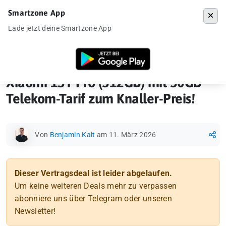
Smartzone App
Menü
Lade jetzt deine Smartzone App
Startseite
»
Vertragsdeal
»
Xiaomi 15T Pro (512GB) mit 50GB Telekom-T
Xiaomi 15T Pro (512GB) mit 50GB
Telekom-Tarif zum Knaller-Preis!
Von
Benjamin Kalt
am 11. März 2026
Dieser Vertragsdeal ist leider abgelaufen.
Um keine weiteren Deals mehr zu verpassen
abonniere uns über Telegram oder unseren
Newsletter!