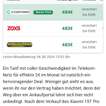
versichert
in
484€
Bester Preis
bis 500€
versichert
483€
5-
bis 500€
versichert
483€
3
bis 500€
Letzte Aktualisierung: 06.08.2026 15:52 Uhr
Ein Tarif mit voller Geschwindigkeit im Telekom-
Netz für effektiv 2€ im Monat ist natürlich ein
hervorragender Deal. Weniger gut sieht es aus,
wenn ihr nur den Vertrag haben möchtet, denn der
Weg über ein Ankaufportal lohnt sich hier nicht
unbedingt. Nach dem Verkauf des Xiaomi 15T Pro