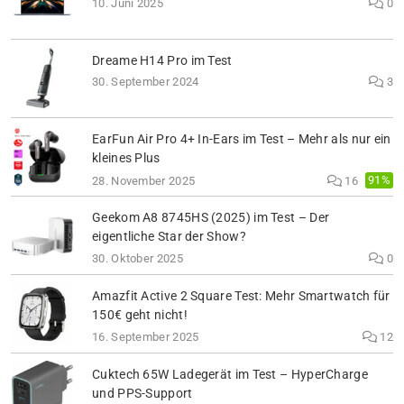
10. Juni 2025
0
Dreame H14 Pro im Test
30. September 2024
3
EarFun Air Pro 4+ In-Ears im Test – Mehr als nur ein
kleines Plus
91%
28. November 2025
16
Geekom A8 8745HS (2025) im Test – Der
eigentliche Star der Show?
30. Oktober 2025
0
Amazfit Active 2 Square Test: Mehr Smartwatch für
150€ geht nicht!
16. September 2025
12
Cuktech 65W Ladegerät im Test – HyperCharge
und PPS-Support