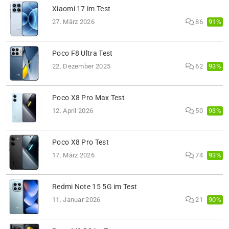
Xiaomi 17 im Test
91%
27. März 2026
86
Poco F8 Ultra Test
93%
22. Dezember 2025
62
Poco X8 Pro Max Test
93%
12. April 2026
50
Poco X8 Pro Test
93%
17. März 2026
74
Redmi Note 15 5G im Test
90%
11. Januar 2026
21