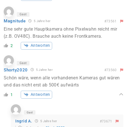
Gast
Magnitude
5 Jahre her
#73561
Eine sehr gute Hauptkamera ohne Pixelwahn reicht mir
(z.B. OV48C). Brauche auch keine Frontkamera.
Antworten
2
Gast
Shorty2020
5 Jahre her
#73560
Schön wäre, wenn alle vorhandenen Kameras gut wären
und das nicht erst ab 500€ aufwärts
Antworten
1
Gast
Ingrid A.
5 Jahre her
#73671