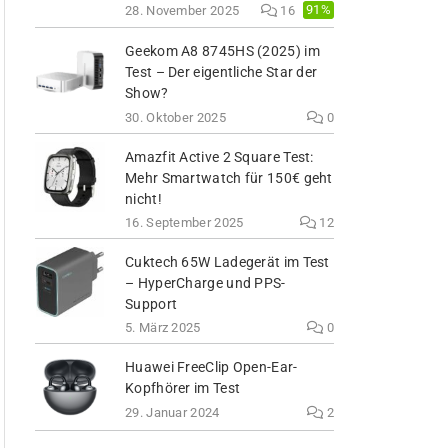
91%
28. November 2025
16
Geekom A8 8745HS (2025) im
Test – Der eigentliche Star der
Show?
30. Oktober 2025
0
Amazfit Active 2 Square Test:
Mehr Smartwatch für 150€ geht
nicht!
16. September 2025
12
Cuktech 65W Ladegerät im Test
– HyperCharge und PPS-
Support
5. März 2025
0
Huawei FreeClip Open-Ear-
Kopfhörer im Test
29. Januar 2024
2