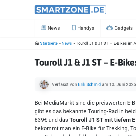
News
Handys
Gadgets
Startseite
»
News
»
Touroll J1 & J1 ST – E-Bikes im
Touroll J1 & J1 ST – E-Bi
Verfasst von
Erik Schmid
am 10. Juni 202
Bei MediaMarkt sind die preiswerten E-B
gibt es das bekannte Touring-Rad in bei
839€ und das
Touroll J1 ST mit tiefem Ei
bekommt man ein E-Bike für Trekking, To