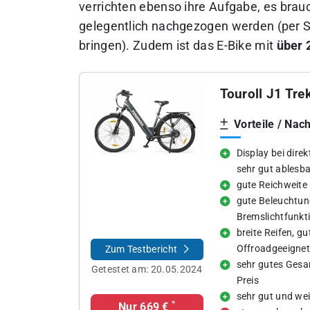
verrichten ebenso ihre Aufgabe, es brau
gelegentlich nachgezogen werden (per 
bringen).
Zudem ist das E-Bike mit
über 
Touroll J1 Tre
Vorteile / Nach
Display bei dire
sehr gut ablesba
gute Reichweite 
gute Beleuchtun
Bremslichtfunkt
breite Reifen, gut
Offroadgeeigne
Zum Testbericht
sehr gutes Gesa
Getestet am:
20.05.2024
Preis
sehr gut und wei
*
Nur 669 €