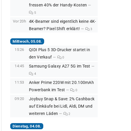
fressen 40% der Handy-Kosten
5
Vor 20h
4K-Beamer sind eigentlich keine 4K-
Beamer? Pixel Shift erklärt!
3
Mittwoch, 05.08.
15:26
QIDI Plus 5 3D-Drucker startet in
den Verkauf
0
14:45
Samsung Galaxy A27 5G im Test
4
11:53
Anker Prime 220W mit 20.100mAh
Powerbank im Test
0
09:20
Joybuy Snap & Save: 2% Cashback
auf Einkäufe bei Lidl, Aldi, DM und
weiteren Läden
2
Dienstag, 04.08.