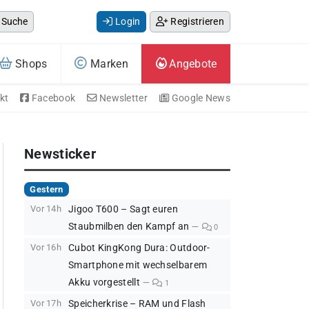
Suche
Login
Registrieren
Shops
Marken
Angebote
kt
Facebook
Newsletter
Google News
Newsticker
Gestern
Vor 14h
Jigoo T600 – Sagt euren
Staubmilben den Kampf an
0
Vor 16h
Cubot KingKong Dura: Outdoor-
Smartphone mit wechselbarem
Akku vorgestellt
1
Vor 17h
Speicherkrise – RAM und Flash