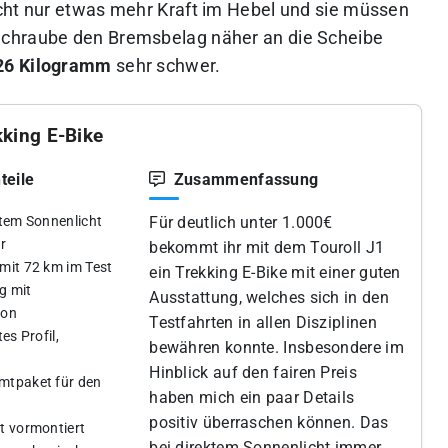
cht nur etwas mehr Kraft im Hebel und sie müssen
Schraube den Bremsbelag näher an die Scheibe
26 Kilogramm
sehr schwer.
kking E-Bike
teile
Zusammenfassung
ktem Sonnenlicht
Für deutlich unter 1.000€
r
bekommt ihr mit dem Touroll J1
mit 72 km im Test
ein Trekking E-Bike mit einer guten
g mit
Ausstattung, welches sich in den
ion
Testfahrten in allen Disziplinen
es Profil,
bewähren konnte. Insbesondere im
t
Hinblick auf den fairen Preis
mtpaket für den
haben mich ein paar Details
positiv überraschen können. Das
t vormontiert
bei direktem Sonnenlicht immer