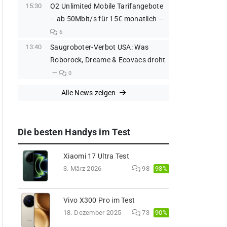
15:30
O2 Unlimited Mobile Tarifangebote
– ab 50Mbit/s für 15€ monatlich
6
13:40
Saugroboter-Verbot USA: Was
Roborock, Dreame & Ecovacs droht
0
Alle News zeigen
Die besten Handys im Test
Xiaomi 17 Ultra Test
93%
3. März 2026
98
Vivo X300 Pro im Test
90%
18. Dezember 2025
73