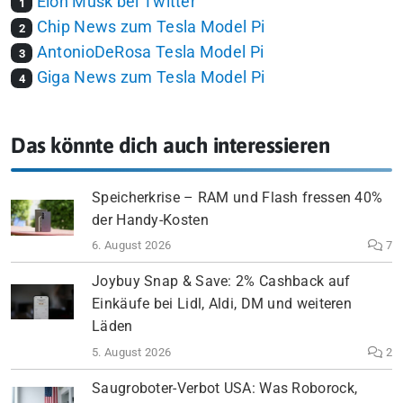
Elon Musk bei Twitter
1
Chip News zum Tesla Model Pi
2
AntonioDeRosa Tesla Model Pi
3
Giga News zum Tesla Model Pi
4
Das könnte dich auch interessieren
Speicherkrise – RAM und Flash fressen 40%
der Handy-Kosten
6. August 2026
7
Joybuy Snap & Save: 2% Cashback auf
Einkäufe bei Lidl, Aldi, DM und weiteren
Läden
5. August 2026
2
Saugroboter-Verbot USA: Was Roborock,