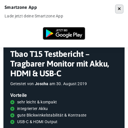
Smartzone App
Menü
Lade jetzt deine Smartzone App
Startseite
»
Gadgets
»
Tbao T15 Testbericht – Tragbarer Monitor mit
Tbao T15 Testbericht –
Tragbarer Monitor mit Akku,
HDMI & USB-C
Getestet von
Joscha
am
30. August 2019
Vorteile
sehr leicht & kompakt
integrierter Akku
gute Blickwinkelstabilität & Kontraste
USB-C & HDMI Output