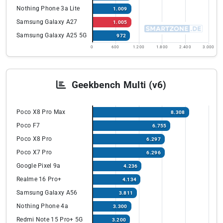
Nothing Phone 3a Lite
1.009
Samsung Galaxy A27
1.005
Samsung Galaxy A25 5G
972
0
600
1.200
1.800
2.400
3.000
Geekbench Multi (v6)
Poco X8 Pro Max
8.308
Poco F7
6.755
Poco X8 Pro
6.297
Poco X7 Pro
6.296
Google Pixel 9a
4.236
Realme 16 Pro+
4.134
Samsung Galaxy A56
3.811
Nothing Phone 4a
3.300
Redmi Note 15 Pro+ 5G
3.200