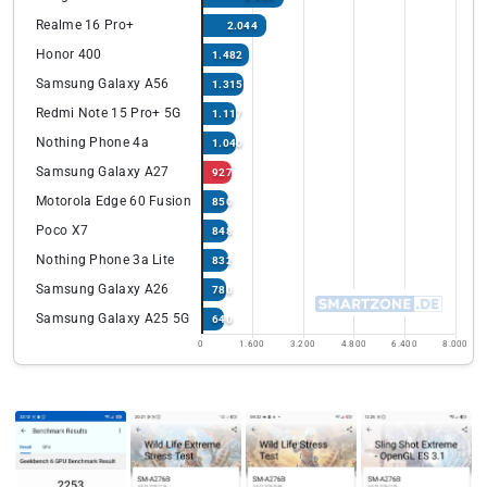
Realme 16 Pro+
2.044
Honor 400
1.482
Samsung Galaxy A56
1.315
Redmi Note 15 Pro+ 5G
1.117
Nothing Phone 4a
1.040
Samsung Galaxy A27
927
Motorola Edge 60 Fusion
850
Poco X7
848
Nothing Phone 3a Lite
832
Samsung Galaxy A26
780
Samsung Galaxy A25 5G
640
0
1.600
3.200
4.800
6.400
8.000