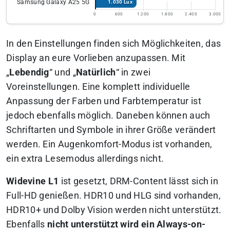
Samsung Galaxy A25 5G
1.030 Lux
0
600
1.200
1.800
2.400
3.000
In den Einstellungen finden sich Möglichkeiten, das
Display an eure Vorlieben anzupassen. Mit
„
Lebendig
“ und „
Natürlich
“ in zwei
Voreinstellungen. Eine komplett individuelle
Anpassung der Farben und Farbtemperatur ist
jedoch ebenfalls möglich. Daneben können auch
Schriftarten und Symbole in ihrer Größe verändert
werden. Ein Augenkomfort-Modus ist vorhanden,
ein extra Lesemodus allerdings nicht.
Widevine L1
ist gesetzt, DRM-Content lässt sich in
Full-HD genießen. HDR10 und HLG sind vorhanden,
HDR10+ und Dolby Vision werden nicht unterstützt.
Ebenfalls
nicht unterstützt wird ein Always-on-