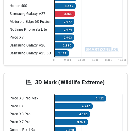
Honor 400
3.147
Samsung Galaxy A27
3.039
Motorola Edge 60 Fusion
2.977
Nothing Phone 3a Lite
2.974
Poco X7
2.903
Samsung Galaxy A26
2.880
Samsung Galaxy A25 5G
2.132
0
2.000
4.000
6.000
8.000
10.000
3D Mark (Wildlife Extreme)
Poco X8 Pro Max
6.122
Poco F7
4.490
Poco X8 Pro
4.186
Poco X7 Pro
3.971
Google Pixel 9a
2.620