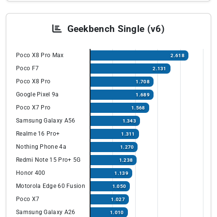
Geekbench Single (v6)
Poco X8 Pro Max
2.618
Poco F7
2.131
Poco X8 Pro
1.708
Google Pixel 9a
1.689
Poco X7 Pro
1.568
Samsung Galaxy A56
1.343
Realme 16 Pro+
1.311
Nothing Phone 4a
1.270
Redmi Note 15 Pro+ 5G
1.238
Honor 400
1.139
Motorola Edge 60 Fusion
1.050
Poco X7
1.027
Samsung Galaxy A26
1.010