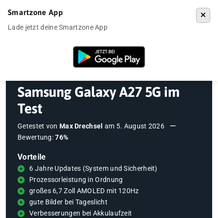
Smartzone App
Menü
Lade jetzt deine Smartzone App
Startseite
»
Testberichte
»
Samsung Galaxy A27 5G im Test
Samsung Galaxy A27 5G im
Test
Getestet von
Max Drechsel
am
5. August 2026
Bewertung:
76%
Vorteile
6 Jahre Updates (System und Sicherheit)
Prozessorleistung in Ordnung
großes 6,7 Zoll AMOLED mit 120Hz
gute Bilder bei Tageslicht
Verbesserungen bei Akkulaufzeit