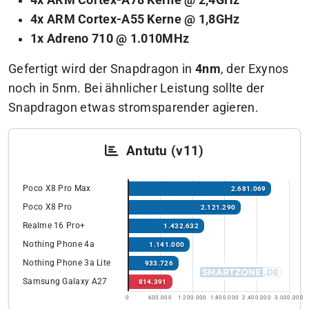
4x ARM Cortex-A78 Kerne @ 2,4GHz
4x ARM Cortex-A55 Kerne @ 1,8GHz
1x Adreno 710 @ 1.010MHz
Gefertigt wird der Snapdragon in
4nm
, der Exynos
noch in 5nm. Bei ähnlicher Leistung sollte der
Snapdragon etwas stromsparender agieren.
Antutu (v11)
Poco X8 Pro Max
2.681.069
Poco X8 Pro
2.121.290
Realme 16 Pro+
1.432.632
Nothing Phone 4a
1.141.000
Nothing Phone 3a Lite
933.726
Samsung Galaxy A27
814.391
0
600.000
1.200.000
1.800.000
2.400.000
3.000.000