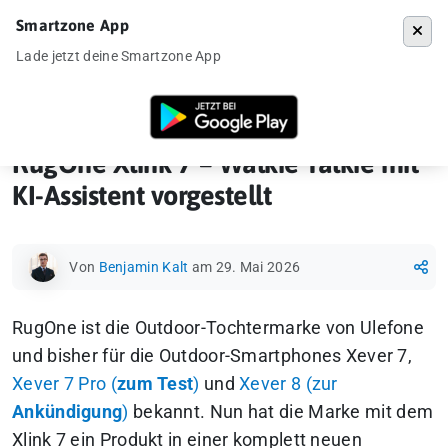
Smartzone App
Menü
Lade jetzt deine Smartzone App
Startseite
»
News
»
RugOne Xlink 7 – Walkie Talkie mit KI-Assistent vo
RugOne Xlink 7 – Walkie Talkie mit
KI-Assistent vorgestellt
Von
Benjamin Kalt
am 29. Mai 2026
RugOne ist die Outdoor-Tochtermarke von Ulefone
und bisher für die Outdoor-Smartphones Xever 7,
Xever 7 Pro (
zum Test
)
und
Xever 8 (zur
Ankündigung
)
bekannt. Nun hat die Marke mit dem
Xlink 7 ein Produkt in einer komplett neuen