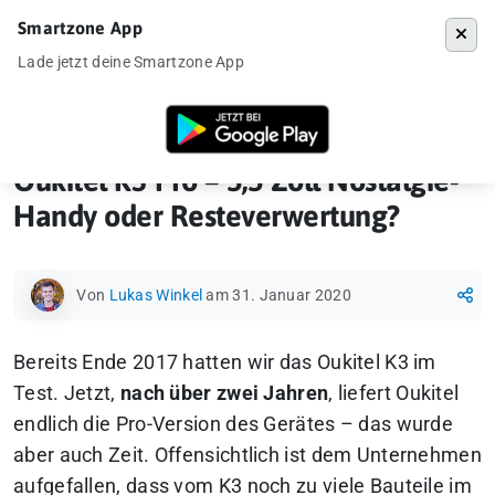
Smartzone App
Menü
Lade jetzt deine Smartzone App
Startseite
»
Ankündigung
»
Oukitel K3 Pro – 5,5 Zoll Nostalgie-Handy
Oukitel K3 Pro – 5,5 Zoll Nostalgie-
Handy oder Resteverwertung?
Von
Lukas Winkel
am 31. Januar 2020
Bereits Ende 2017 hatten wir das Oukitel K3 im
Test. Jetzt,
nach über zwei Jahren
, liefert Oukitel
endlich die Pro-Version des Gerätes – das wurde
aber auch Zeit. Offensichtlich ist dem Unternehmen
aufgefallen, dass vom K3 noch zu viele Bauteile im