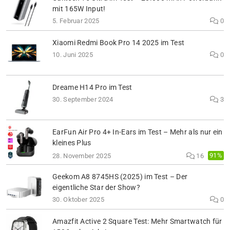
mit 165W Input!
5. Februar 2025
0
Xiaomi Redmi Book Pro 14 2025 im Test
10. Juni 2025
0
Dreame H14 Pro im Test
30. September 2024
3
EarFun Air Pro 4+ In-Ears im Test – Mehr als nur ein
kleines Plus
91%
28. November 2025
16
Geekom A8 8745HS (2025) im Test – Der
eigentliche Star der Show?
30. Oktober 2025
0
Amazfit Active 2 Square Test: Mehr Smartwatch für