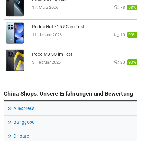
93%
17. März 2026
73
Redmi Note 15 5G im Test
90%
11. Januar 2026
19
Poco M8 5G im Test
90%
3. Februar 2026
23
China Shops: Unsere Erfahrungen und Bewertung
Aliexpress
Banggood
DHgate