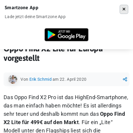
Smartzone App
Menü
Lade jetzt deine Smartzone App
Startseite
»
Ankündigung
»
Oppo Find X2 Lite für Europa vorgestellt
Oppo Find X2 Lite für Europa
vorgestellt
Von
Erik Schmid
am 22. April 2020
Das Oppo Find X2 Pro ist das HighEnd-Smartphone,
das man einfach haben möchte! Es ist allerdings
sehr teuer und deshalb kommt nun das
Oppo Find
X2 Lite für 499€ auf den Markt
. Für ein „Lite“
Modell unter den Flagships liest sich die