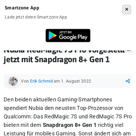
Smartzone App
Menü
Lade jetzt deine Smartzone App
Startseite
»
Ankündigung
»
Nubia RedMagic 7S Pro vorgestellt – jetzt
Nubia RedMagic 7S Pro vorgestellt –
jetzt mit Snapdragon 8+ Gen 1
Von
Erik Schmid
am 1. August 2022
Den beiden aktuellen Gaming-Smartphones
spendiert Nubia den neusten Top-Prozessor von
Qualcomm: Das RedMagic 7S und RedMagic 7S Pro
bieten mit dem
Snapdragon 8+ Gen 1
richtig viel
Leistung für mobiles Gaming. Sonst ändert sich am