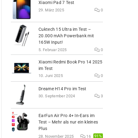
Xiaomi Pad 7 Test
29. März 2025
0
Cuktech 15 Ultra im Test –
20.000 mAh Powerbank mit
165W Input!
5. Februar 2025
0
Xiaomi Redmi Book Pro 14 2025
im Test
10. Juni 2025
0
Dreame H14 Pro im Test
30. September 2024
3
EarFun Air Pro 4+ In-Ears im
Test – Mehr als nur ein kleines
Plus
91%
28. November 2025
16