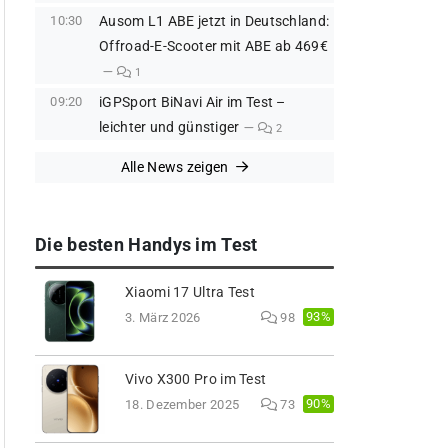
10:30
Ausom L1 ABE jetzt in Deutschland:
Offroad-E-Scooter mit ABE ab 469€
1
09:20
iGPSport BiNavi Air im Test –
leichter und günstiger
2
Alle News zeigen
Die besten Handys im Test
Xiaomi 17 Ultra Test
93%
3. März 2026
98
Vivo X300 Pro im Test
90%
18. Dezember 2025
73