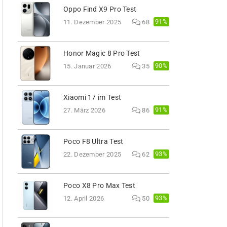
Oppo Find X9 Pro Test
91%
11. Dezember 2025
68
Honor Magic 8 Pro Test
90%
15. Januar 2026
35
Xiaomi 17 im Test
91%
27. März 2026
86
Poco F8 Ultra Test
93%
22. Dezember 2025
62
Poco X8 Pro Max Test
93%
12. April 2026
50