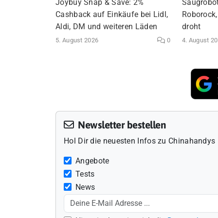
Joybuy Snap & Save: 2%
Saugrobot
Cashback auf Einkäufe bei Lidl,
Roborock,
Aldi, DM und weiteren Läden
droht
5. August 2026
0
4. August 2
Newsletter bestellen
Hol Dir die neuesten Infos zu Chinahandys 
Angebote
Tests
News