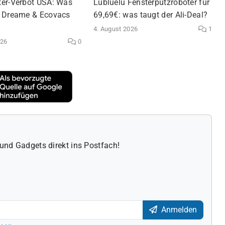
er-Verbot USA: Was
Lubluelu Fensterputzroboter für
 Dreame & Ecovacs
69,69€: was taugt der Ali-Deal?
4. August 2026
1
026
0
und Gadgets direkt ins Postfach!
Anmelden