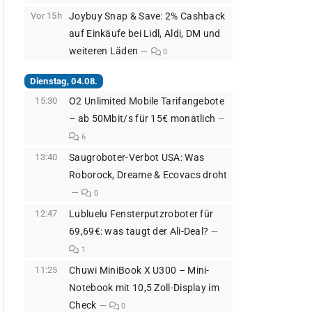
Vor 15h
Joybuy Snap & Save: 2% Cashback
auf Einkäufe bei Lidl, Aldi, DM und
weiteren Läden
0
Dienstag, 04.08.
15:30
O2 Unlimited Mobile Tarifangebote
– ab 50Mbit/s für 15€ monatlich
6
13:40
Saugroboter-Verbot USA: Was
Roborock, Dreame & Ecovacs droht
0
12:47
Lubluelu Fensterputzroboter für
69,69€: was taugt der Ali-Deal?
1
11:25
Chuwi MiniBook X U300 – Mini-
Notebook mit 10,5 Zoll-Display im
Check
0