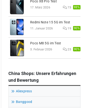
Poco X8 Pro Test
93%
17. März 2026
73
Redmi Note 15 5G im Test
90%
11. Januar 2026
19
Poco M8 5G im Test
90%
3. Februar 2026
23
China Shops: Unsere Erfahrungen
und Bewertung
Aliexpress
Banggood