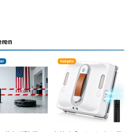
eren
ter
Gadgets