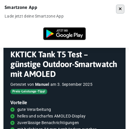
Smartzone App
Menü
Lade jetzt deine Smartzone App
Startseite
»
Gadgets
»
Smartwatch
»
KKTICK Tank T5 Test – günstig
KKTICK Tank T5 Test –
günstige Outdoor-Smartwatch
mit AMOLED
Getestet von
Manuel
am
3. September 2025
Preis-Leistungs-Tipp!
Vorteile
gute Verarbeitung
helles und scharfes AMOLED-Display
zuverlässige Benachrichtigungen