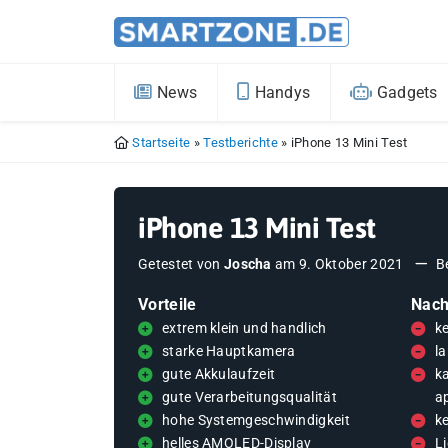
News
Handys
Gadgets
Startseite
»
Testberichte
»
iPhone 13 Mini Test
iPhone 13 Mini Test
Getestet von
Joscha
am
9. Oktober 2021
B
Vorteile
Nach
extrem klein und handlich
k
starke Hauptkamera
l
gute Akkulaufzeit
k
gute Verarbeitungsqualität
a
hohe Systemgeschwindigkeit
k
helles AMOLED-Display
L