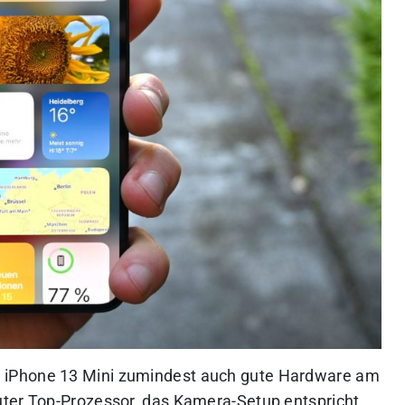
 iPhone 13 Mini zumindest auch gute Hardware am
luter Top-Prozessor, das Kamera-Setup entspricht