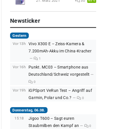
83%
21. März 2021
30
Newsticker
Gestern
Vor 13h
Vivo X300 E – Zeiss-Kamera &
7.200mAh-Akku im China-Kracher
1
Vor 16h
Punkt. MC03 – Smartphone aus
Deutschland/Schweiz vorgestellt
0
Vor 19h
iGPSport VeRun Test – Angriff auf
Garmin, Polar und Co.?
0
Donnerstag, 06.08.
15:18
Jigoo T600 – Sagt euren
Staubmilben den Kampf an
0