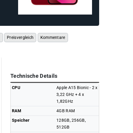
s
Preisvergleich
Kommentare
Technische Details
CPU
Apple A15 Bionic - 2 x
3,22 GHz + 4 x
1,82GHz
RAM
4GB RAM
Speicher
128GB, 256GB,
512GB