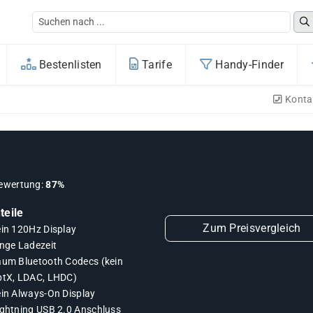
Bestenlisten
Tarife
Handy-Finder
Konta
ewertung:
87%
teile
Zum Preisvergleich
ein 120Hz Display
ange Ladezeit
aum Bluetooth Codecs (kein
ptX, LDAC, LHDC)
ein Always-On Display
ightning USB 2.0 Anschluss