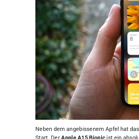
Neben dem angebissenem Apfel hat das
Start. Der
Apple A15 Bionic
ist ein abso