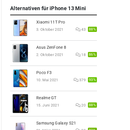
Alternativen für iPhone 13 Mini
Xiaomi 11T Pro
88%
3. Oktober 2021
43
Asus ZenFone 8
86%
2. Oktober 2021
18
Poco F3
93%
10. Mai 2021
379
Realme GT
88%
15. Juni 2021
20
Samsung Galaxy S21