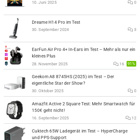
10. Juni 2025
0
Dreame H14 Pro im Test
30. September 2024
3
EarFun Air Pro 4+ In-Ears im Test – Mehr als nur ein
kleines Plus
91%
28. November 2025
16
Geekom A8 8745HS (2025) im Test – Der
eigentliche Star der Show?
30. Oktober 2025
0
Amazfit Active 2 Square Test: Mehr Smartwatch für
150€ geht nicht!
16. September 2025
12
Cuktech 65W Ladegerät im Test – HyperCharge
und PPS-Support