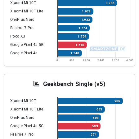
Xiaomi Mi 10T
3.285
Xiaomi Mi 10T Lite
1.979
OnePlus Nord
1.933
Realme 7 Pro
1.774
Poco X3
1.759
Google Pixel 4a 5G
1.615
Google Pixel 4a
1.340
0
800
1.600
2.400
3.200
4.000
Geekbench Single (v5)
Xiaomi Mi 10T
905
Xiaomi Mi 10T Lite
655
OnePlus Nord
608
Google Pixel 4a 5G
593
Realme 7 Pro
574