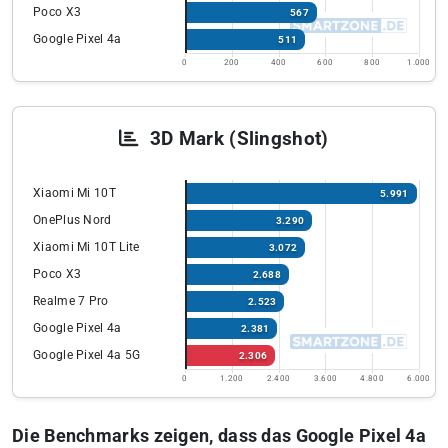
Poco X3
567
Google Pixel 4a
511
0
200
400
600
800
1.000
3D Mark (Slingshot)
Xiaomi Mi 10T
5.991
OnePlus Nord
3.290
Xiaomi Mi 10T Lite
3.072
Poco X3
2.688
Realme 7 Pro
2.523
Google Pixel 4a
2.381
Google Pixel 4a 5G
2.306
0
1.200
2.400
3.600
4.800
6.000
Die Benchmarks zeigen, dass das Google Pixel 4a