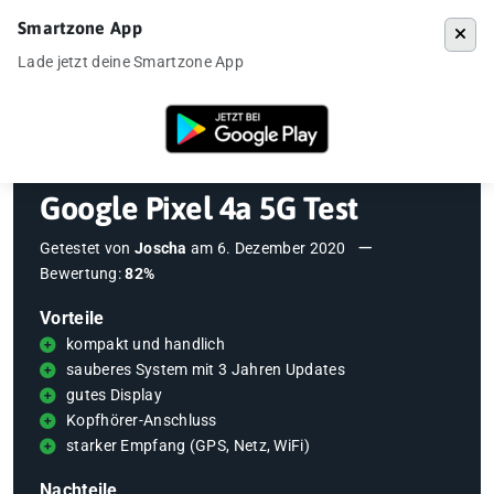
Smartzone App
Menü
Lade jetzt deine Smartzone App
Startseite
»
Testberichte
»
Google Pixel 4a 5G Test
Google Pixel 4a 5G Test
Getestet von
Joscha
am
6. Dezember 2020
Bewertung:
82%
Vorteile
kompakt und handlich
sauberes System mit 3 Jahren Updates
gutes Display
Kopfhörer-Anschluss
starker Empfang (GPS, Netz, WiFi)
Nachteile