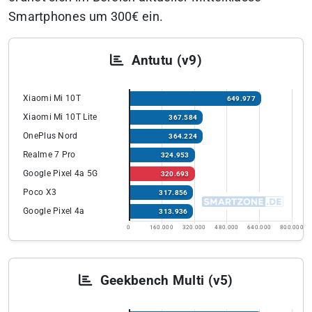
Smartphones um 300€ ein.
Antutu (v9)
Xiaomi Mi 10T
649.977
Xiaomi Mi 10T Lite
367.584
OnePlus Nord
364.224
Realme 7 Pro
324.953
Google Pixel 4a 5G
320.693
Poco X3
317.856
Google Pixel 4a
313.936
0
160.000
320.000
480.000
640.000
800.000
Geekbench Multi (v5)