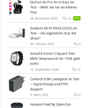
EarFun Air Pro 4+ In-Ears im
Test – Mehr als nur ein kleines
Plus
91%
28. November 2025
16
Geekom A8 8745HS (2025) im
Test – Der eigentliche Star der
Show?
30. Oktober 2025
0
Amazfit Active 2 Square Test:
Mehr Smartwatch für 150€ geht
nicht!
16. September 2025
12
Cuktech 65W Ladegerät im Test
– HyperCharge und PPS-
Support
5. März 2025
0
Huawei FreeClip Open-Ear-