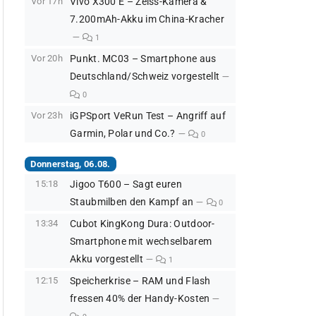
Vor 17h
Vivo X300 E – Zeiss-Kamera &
7.200mAh-Akku im China-Kracher
1
Vor 20h
Punkt. MC03 – Smartphone aus
Deutschland/Schweiz vorgestellt
0
Vor 23h
iGPSport VeRun Test – Angriff auf
Garmin, Polar und Co.?
0
Donnerstag, 06.08.
15:18
Jigoo T600 – Sagt euren
Staubmilben den Kampf an
0
13:34
Cubot KingKong Dura: Outdoor-
Smartphone mit wechselbarem
Akku vorgestellt
1
12:15
Speicherkrise – RAM und Flash
fressen 40% der Handy-Kosten