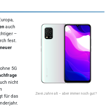
Europa,
en
auch
htiger –
rch fest.
 neuer
 ohne 5G
achfrage
uch nicht
m
Zwei Jahre alt – aber immer noch gut?
t für das
derjahr.