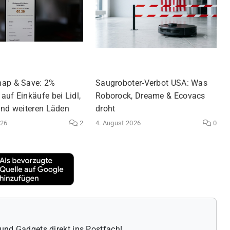
nap & Save: 2%
Saugroboter-Verbot USA: Was
auf Einkäufe bei Lidl,
Roborock, Dreame & Ecovacs
und weiteren Läden
droht
026
2
4. August 2026
0
und Gadgets direkt ins Postfach!