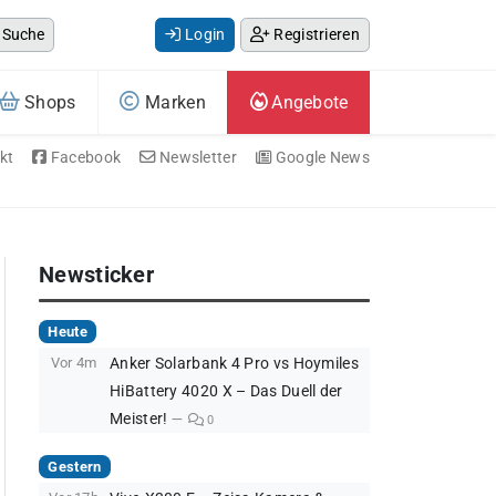
Suche
Login
Registrieren
Shops
Marken
Angebote
kt
Facebook
Newsletter
Google News
Newsticker
Heute
Vor 4m
Anker Solarbank 4 Pro vs Hoymiles
HiBattery 4020 X – Das Duell der
Meister!
0
Gestern