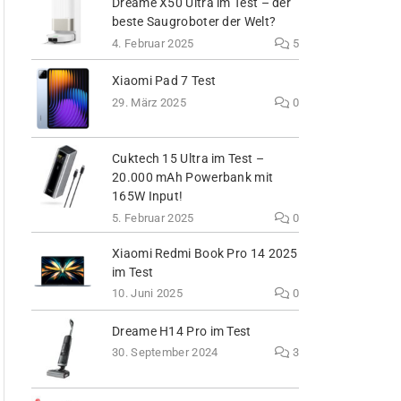
Dreame X50 Ultra im Test – der
beste Saugroboter der Welt?
4. Februar 2025
5
Xiaomi Pad 7 Test
29. März 2025
0
Cuktech 15 Ultra im Test –
20.000 mAh Powerbank mit
165W Input!
5. Februar 2025
0
Xiaomi Redmi Book Pro 14 2025
im Test
10. Juni 2025
0
Dreame H14 Pro im Test
30. September 2024
3