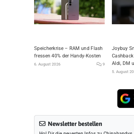
Speicherkrise – RAM und Flash
Joybuy S
fressen 40% der Handy-Kosten
Cashback 
Aldi, DM 
6. August 2026
9
5. August 2
Newsletter bestellen
Hol Dir die neuesten Infos zu Chinahandys 