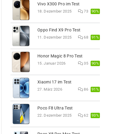
Vivo X300 Pro im Test
90%
18. Dezember 2025
73
Oppo Find X9 Pro Test
91%
11. Dezember 2025
68
Honor Magic 8 Pro Test
90%
15. Januar 2026
35
Xiaomi 17 im Test
91%
27. März 2026
86
Poco F8 Ultra Test
93%
22. Dezember 2025
62