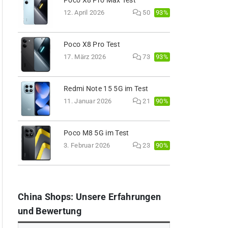
Poco X8 Pro Max Test
93%
12. April 2026
50
Poco X8 Pro Test
93%
17. März 2026
73
Redmi Note 15 5G im Test
90%
11. Januar 2026
21
Poco M8 5G im Test
90%
3. Februar 2026
23
China Shops: Unsere Erfahrungen
und Bewertung