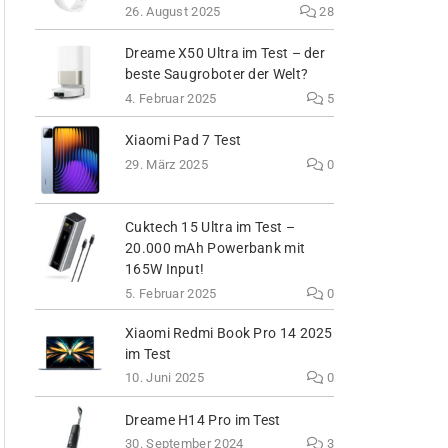
26. August 2025
28
Dreame X50 Ultra im Test – der
beste Saugroboter der Welt?
4. Februar 2025
5
Xiaomi Pad 7 Test
29. März 2025
0
Cuktech 15 Ultra im Test –
20.000 mAh Powerbank mit
165W Input!
5. Februar 2025
0
Xiaomi Redmi Book Pro 14 2025
im Test
10. Juni 2025
0
Dreame H14 Pro im Test
30. September 2024
3