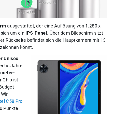
irm
ausgestattet, der eine Auflösung von 1.280 x
t sich um ein
IPS-Panel
. Über dem Bildschirm sitzt
der Rückseite befindet sich die Hauptkamera mit 13
fzeichnen könnt.
er
Unisoc
sechs Jahre
meter-
 Chip ist
 Budget-
 Wir
tel C58 Pro
00 Punkte