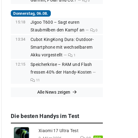
Garmin, Polar und Co.?
0
Donnerstag, 06.08.
15:18
Jigoo T600 – Sagt euren
Staubmilben den Kampf an
0
13:34
Cubot KingKong Dura: Outdoor-
Smartphone mit wechselbarem
Akku vorgestellt
1
12:15
Speicherkrise – RAM und Flash
fressen 40% der Handy-Kosten
11
Alle News zeigen
Die besten Handys im Test
Xiaomi 17 Ultra Test