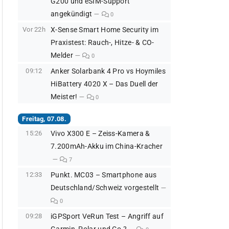
G200 und eSIM-Support
angekündigt
0
Vor 22h
X-Sense Smart Home Security im
Praxistest: Rauch-, Hitze- & CO-
Melder
0
09:12
Anker Solarbank 4 Pro vs Hoymiles
HiBattery 4020 X – Das Duell der
Meister!
0
Freitag, 07.08.
15:26
Vivo X300 E – Zeiss-Kamera &
7.200mAh-Akku im China-Kracher
7
12:33
Punkt. MC03 – Smartphone aus
Deutschland/Schweiz vorgestellt
0
09:28
iGPSport VeRun Test – Angriff auf