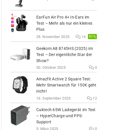
EarFun Air Pro 4+ In-Ears im
Test – Mehr als nur ein kleines
Plus
91%
28. November 2025
16
Geekom A8 8745HS (2025) im
Test – Der eigentliche Star der
Show?
30. Oktober 2025
0
Amazfit Active 2 Square Test:
Mehr Smartwatch für 150€ geht
nicht!
16. September 2025
12
Cuktech 65W Ladegerät im Test
– HyperCharge und PPS-
Support
5. März 2025
0