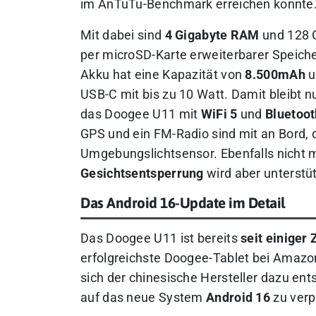
im AnTuTu-Benchmark erreichen konnte
Mit dabei sind
4 Gigabyte RAM
und 128 
per microSD-Karte erweiterbarer Speiche
Akku hat eine Kapazität von
8.500mAh
u
USB-C mit bis zu 10 Watt. Damit bleibt nu
das Doogee U11 mit
WiFi 5
und
Bluetoot
GPS und ein FM-Radio sind mit an Bord, 
Umgebungslichtsensor. Ebenfalls nicht m
Gesichtsentsperrung
wird aber unterstüt
Das Android 16-Update im Detail
Das Doogee U11 ist bereits
seit einiger 
erfolgreichste Doogee-Tablet bei Amazo
sich der chinesische Hersteller dazu en
auf das neue System
Android 16
zu verp