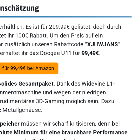
Einschätzung
rhältlich. Es ist für 209,99€ gelistet, doch durch
et ihr 100€ Rabatt. Um den Preis auf ein
ihr zusätzlich unseren Rabattcode
“XJHWJANS”
rhaltet ihr das Doogee U11 für
99,49€
.
 für 99,49€ bei Amazon
 solides Gesamtpaket.
Dank des Widevine L1-
tainmentmaschine und wegen der niedrigen
 rudimentäres 3D-Gaming möglich sein. Dazu
e Metallgehäuse.
speicher
müssen wir scharf kritisieren, denn bei
olute Minimum für eine brauchbare Performance
.