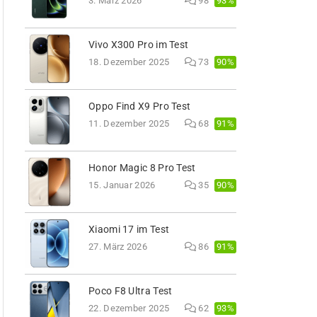
93%
3. März 2026
98
Vivo X300 Pro im Test
90%
18. Dezember 2025
73
Oppo Find X9 Pro Test
91%
11. Dezember 2025
68
Honor Magic 8 Pro Test
90%
15. Januar 2026
35
Xiaomi 17 im Test
91%
27. März 2026
86
Poco F8 Ultra Test
93%
22. Dezember 2025
62